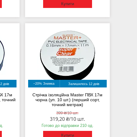
Купити
–20%
2 днів
Залишилось 12 днів
ВХ 17м
Стрічка ізоляційна Master ПВХ 17м
, точний
чорна (уп. 10 шт.) (перший сорт,
точний метраж)
399 ₴/10 шт.
319,20 ₴/10 шт.
д.
Готово до відправки 210 од.
Купити