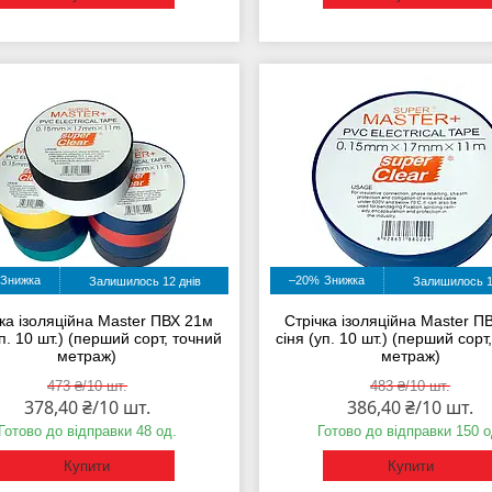
–20%
Залишилось 12 днів
Залишилось 1
ка ізоляційна Master ПВХ 21м
Стрічка ізоляційна Master П
уп. 10 шт.) (перший сорт, точний
сіня (уп. 10 шт.) (перший сорт
метраж)
метраж)
473 ₴/10 шт.
483 ₴/10 шт.
378,40 ₴/10 шт.
386,40 ₴/10 шт.
Готово до відправки 48 од.
Готово до відправки 150 о
Купити
Купити