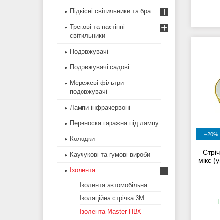
Підвісні світильники та бра
Трекові та настінні
світильники
Подовжувачі
Подовжувачі садові
Мережеві фільтри
подовжувачі
Лампи інфрачервоні
Переноска гаражна під лампу
–20%
Колодки
Стріч
Каучукові та гумові вироби
мікс (
Ізолента
Ізолента автомобільна
Ізоляційна стрічка 3М
Ізолента Master ПВХ