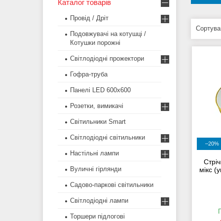
Каталог товарів
Провід / Дріт
Подовжувачі на котушці /
Котушки порожні
Світлодіодні прожектори
Гофра-труба
Панелі LED 600х600
Розетки, вимикачі
Світильники Smart
Світлодіодні світильники
–20%
Настільні лампи
Стріч
Вуличні гірлянди
мікс (
Садово-паркові світильники
Світлодіодні лампи
Торшери підлогові