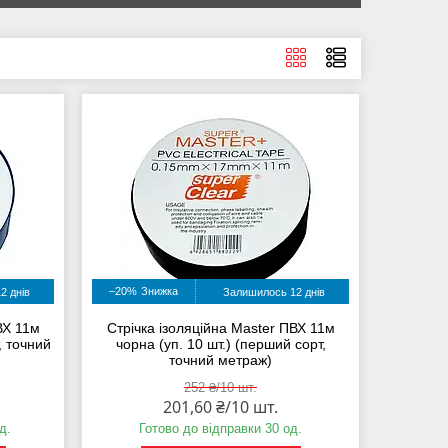
–20%
2 днів
Залишилось 12 днів
ВХ 11м
Стрічка ізоляційна Master ПВХ 11м
, точний
чорна (уп. 10 шт.) (перший сорт,
точний метраж)
252 ₴/10 шт.
201,60 ₴/10 шт.
д.
Готово до відправки 30 од.