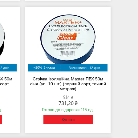
–20%
2 днів
Залишилось 12 днів
ВХ 50м
Стрічка ізоляційна Master ПВХ 50м
сорт,
сіня (уп. 10 шт.) (перший сорт, точний
метраж)
914 ₴
731,20 ₴
д.
Готово до відправки 115 од.
Купити