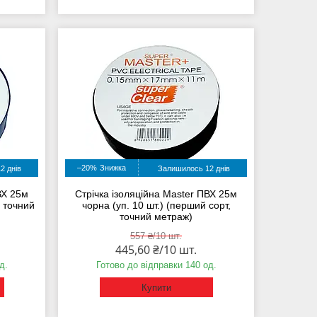
–20%
2 днів
Залишилось 12 днів
ВХ 25м
Стрічка ізоляційна Master ПВХ 25м
, точний
чорна (уп. 10 шт.) (перший сорт,
точний метраж)
557 ₴/10 шт.
445,60 ₴/10 шт.
д.
Готово до відправки 140 од.
Купити