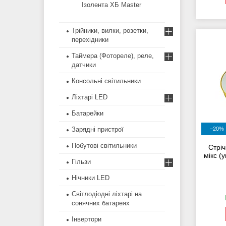
Ізолента ХБ Master
Трійники, вилки, розетки,
перехідники
Таймера (Фотореле), реле,
датчики
Консольні світильники
Ліхтарі LED
Батарейки
Зарядні пристрої
–20%
Побутові світильники
Стріч
мікс (
Гільзи
Нічники LED
Світлодіодні ліхтарі на
сонячних батареях
Інвертори