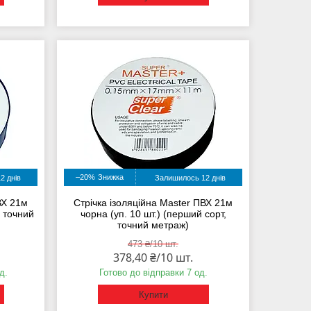
–20%
2 днів
Залишилось 12 днів
ВХ 21м
Стрічка ізоляційна Master ПВХ 21м
, точний
чорна (уп. 10 шт.) (перший сорт,
точний метраж)
473 ₴/10 шт.
378,40 ₴/10 шт.
д.
Готово до відправки 7 од.
Купити