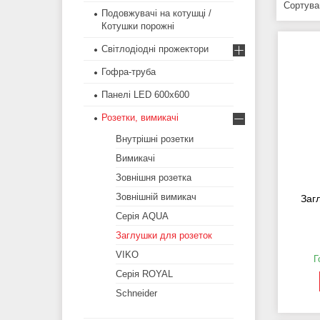
Подовжувачі на котушці /
Котушки порожні
Світлодіодні прожектори
Гофра-труба
Панелі LED 600х600
Розетки, вимикачі
Внутрішні розетки
Вимикачі
Зовнішня розетка
Зовнішній вимикач
Заг
Серія AQUA
Заглушки для розеток
VIKO
Г
Серія ROYAL
Schneider