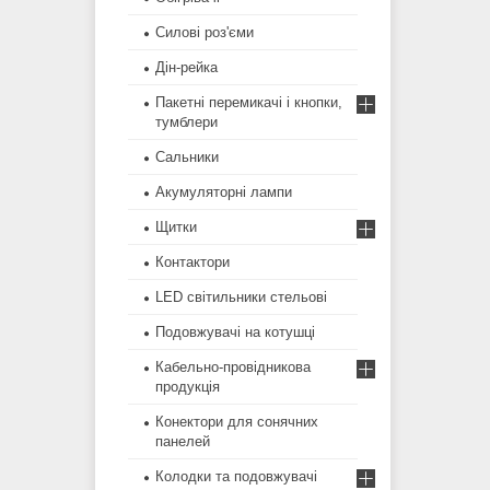
Силові роз'єми
Дін-рейка
Пакетні перемикачі і кнопки,
тумблери
Сальники
Акумуляторні лампи
Щитки
Контактори
LED світильники стельові
Подовжувачі на котушці
Кабельно-провідникова
продукція
Конектори для сонячних
панелей
Колодки та подовжувачі