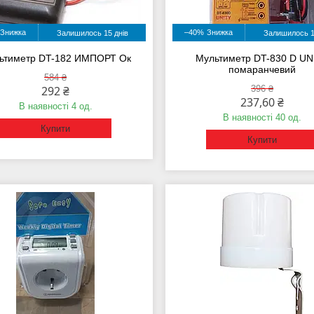
–40%
Залишилось 15 днів
Залишилось 1
ьтиметр DT-182 ИМПОРТ Ок
Мультиметр DT-830 D UN
помаранчевий
584 ₴
292 ₴
396 ₴
237,60 ₴
В наявності 4 од.
В наявності 40 од.
Купити
Купити