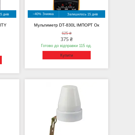
–40%
5 днів
Залишилось 15 днів
ITY
Мультиметр DT-830L ІМПОРТ Ок
625 ₴
375 ₴
Готово до відправки 115 од.
Купити