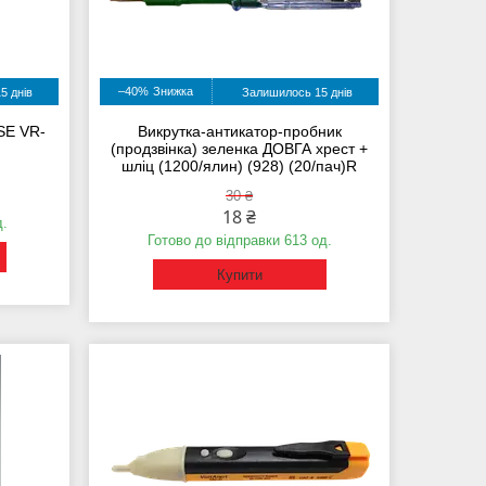
–40%
5 днів
Залишилось 15 днів
SE VR-
Викрутка-антикатор-пробник
(продзвінка) зеленка ДОВГА хрест +
шліц (1200/ялин) (928) (20/пач)R
30 ₴
18 ₴
д.
Готово до відправки 613 од.
Купити