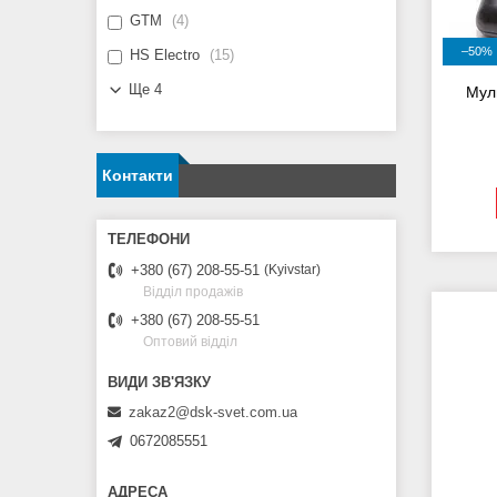
GTM
4
–50%
HS Electro
15
Ще 4
Мул
Контакти
+380 (67) 208-55-51
Kyivstar
Відділ продажів
+380 (67) 208-55-51
Оптовий відділ
zakaz2@dsk-svet.com.ua
0672085551