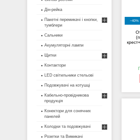
Дін-рейка
Пакетні перемикачі і кнопки,
–40%
тумблери
О
Сальники
(
крест
Акумуляторні лампи
Щитки
Контактори
LED світильники стельові
Подовжувачі на котушці
Кабельно-провідникова
продукція
Конектори для сонячних
панелей
Колодки та подовжувачі
Розетки та Вимикачі