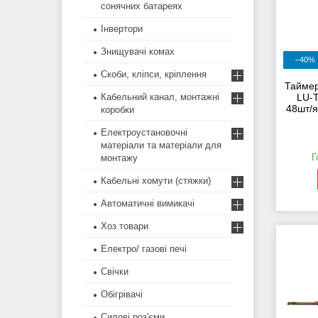
сонячних батареях
Інвертори
Знищувачі комах
–40%
Скоби, кліпси, кріплення
Таймер
Кабельний канал, монтажні
LU-T
48шт/
коробки
Електроустановочні
матеріали та матеріали для
Г
монтажу
Кабельні хомути (стяжки)
Автоматичні вимикачі
Хоз товари
Електро/ газові печі
Свічки
Обігрівачі
Силові роз'єми