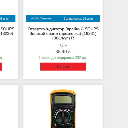
–40%
5 днів
Залишилось 15 днів
) SOUPS
Отвертка-індикатор (пробник) SOUPS
(18230)
Великий оранж (прозвонка) (18231)
(30шт/уп) R
64 ₴
38,40 ₴
д.
Готово до відправки 292 од.
Купити