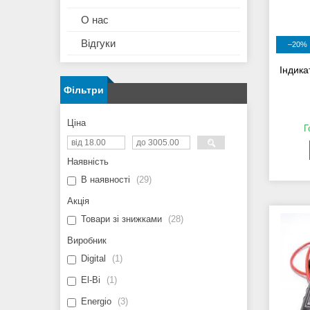
О нас
Відгуки
–20%
Індика
Фільтри
Ціна
Г
Наявність
В наявності
29
Акція
Товари зі знижками
28
Виробник
Digital
1
El-Bi
1
Energio
3