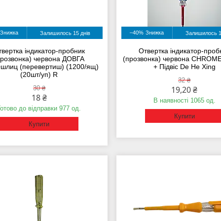
–40%
Залишилось 15 днів
Залишилось 1
твертка індикатор-пробник
Отвертка індикатор-проб
прозвонка) червона ДОВГА
(прозвонка) червона CHROME
+шлиц (перевертиш) (1200/ящ)
+ Підвіс De He Xing
(20шт/уп) R
32 ₴
30 ₴
19,20 ₴
18 ₴
В наявності 1065 од.
Готово до відправки 977 од.
Купити
Купити