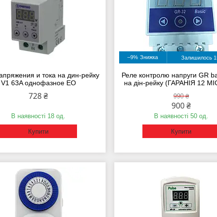
–9%
Залишилось 15
апряжения и тока на дин-рейку
Реле контролю напруги GR ba
V1 63A однофазное EO
на дін-рейку (ГАРАНІЯ 12 М
728 ₴
990 ₴
900 ₴
В наявності 18 од.
В наявності 50 од.
Купити
Купити