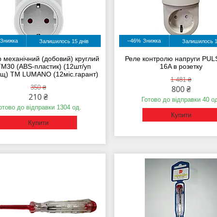
–46%
Залишилось 15 днів
Залишилось 1
 механічний (добовий) круглий
Реле контролю напруги PUL
M30 (ABS-пластик) (12шт/уп
16A в розетку
ящ) ТМ LUMANO (12міс.гарант)
1 481 ₴
350 ₴
800 ₴
210 ₴
Готово до відправки 40 о
отово до відправки 1304 од.
Купити
Купити