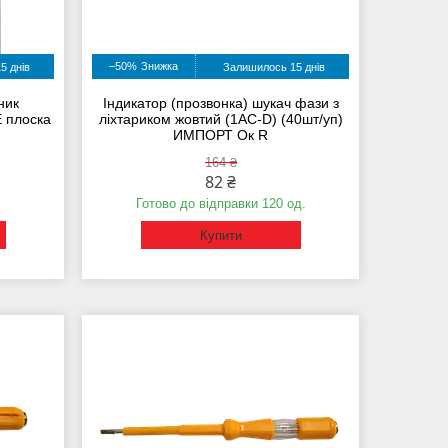
–50%
5 днів
Залишилось 15 днів
ник
Індикатор (прозвонка) шукач фази з
 плоска
ліхтариком жовтий (1AC-D) (40шт/уп)
ИМПОРТ Ок R
164 ₴
82 ₴
Готово до відправки 120 од.
Купити