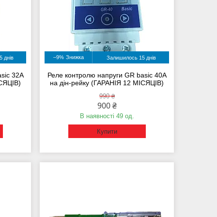
–9%
 днів
Залишилось 15 днів
sic 32А
Реле контролю напруги GR basic 40А
ІСЯЦІВ)
на дін-рейку (ГАРАНІЯ 12 МІСЯЦІВ)
990 ₴
900 ₴
В наявності 49 од.
Купити