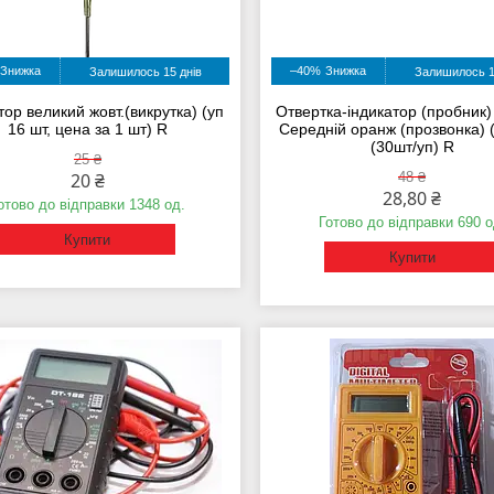
–40%
Залишилось 15 днів
Залишилось 1
тор великий жовт.(викрутка) (уп
Отвертка-індикатор (пробник
16 шт, цена за 1 шт) R
Середній оранж (прозвонка) 
(30шт/уп) R
25 ₴
20 ₴
48 ₴
28,80 ₴
отово до відправки 1348 од.
Готово до відправки 690 о
Купити
Купити