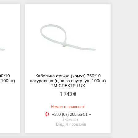
00*10
Кабельна стяжка (хомут) 750*10
. 100шт)
натуральна (ціна за внутр. уп. 100шт)
ТМ СПЕКТР LUX
1 743 ₴
Немає в наявності
+380 (67) 208-55-51
Kyivstar
Відділ продажів