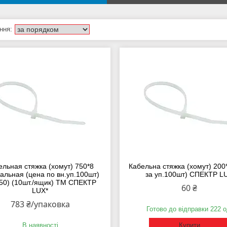
ельная стяжка (хомут) 750*8
Кабельна стяжка (хомут) 200*
альная (цена по вн.уп.100шт)
за уп.100шт) СПЕКТР L
50) (10шт./ящик) ТМ СПЕКТР
60 ₴
LUX*
783 ₴/упаковка
Готово до відправки 222 о
В наявності
Купити