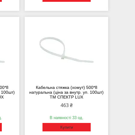
00*8
Кабельна стяжка (хомут) 500*8
. 100шт)
натуральна (ціна за внутр. уп. 100шт)
UX
ТМ СПЕКТР LUX
463 ₴
д.
В наявності 33 од.
Купити