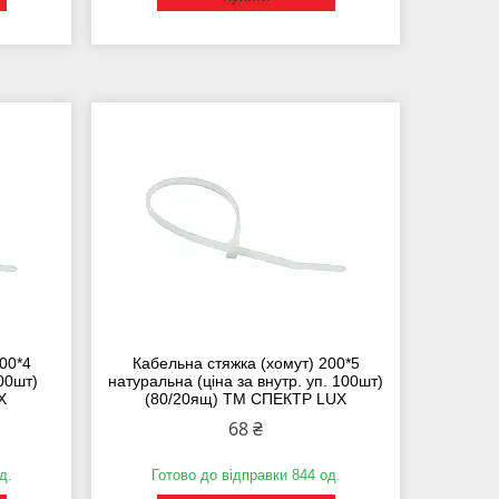
00*4
Кабельна стяжка (хомут) 200*5
100шт)
натуральна (ціна за внутр. уп. 100шт)
X
(80/20ящ) ТМ СПЕКТР LUX
68 ₴
д.
Готово до відправки 844 од.