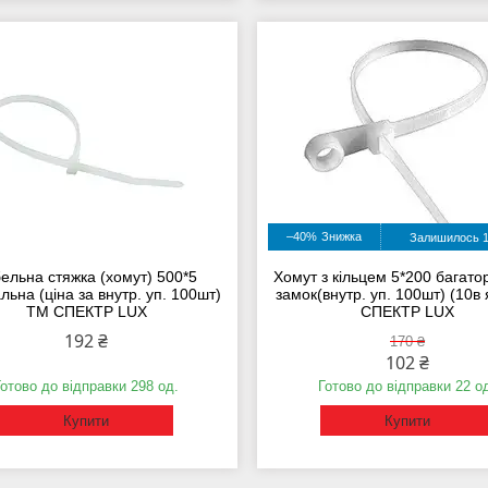
–40%
Залишилось 1
ельна стяжка (хомут) 500*5
Хомут з кільцем 5*200 багато
льна (ціна за внутр. уп. 100шт)
замок(внутр. уп. 100шт) (10в
ТМ СПЕКТР LUX
СПЕКТР LUX
192 ₴
170 ₴
102 ₴
Готово до відправки 298 од.
Готово до відправки 22 о
Купити
Купити