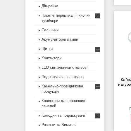
Дін-рейка
Пакетні перемикачі і кнопки,
тумблери
Сальники
Акумуляторні лампи
Щитки
Контактори
LED світильники стельові
Подовжувачі на котушці
Кабел
натура
Кабельно-провідникова
продукція
Конектори для сонячних
панелей
Колодки та подовжувачі
Розетки та Вимикачі