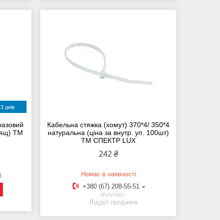
3 днів
разовий
Кабельна стяжка (хомут) 370*4/ 350*4
 ящ) ТМ
натуральна (ціна за внутр. уп. 100шт)
ТМ СПЕКТР LUX
242 ₴
д.
Немає в наявності
+380 (67) 208-55-51
Kyivstar
Відділ продажів