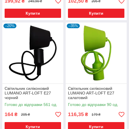
199,92
102,50
₴
₴
249,90 ₴
205 ₴
Купити
Купити
–20%
–35%
Світильник силіконовий
Світильник силіконовий
LUMANO ART-LOFT E27
LUMANO ART-LOFT E27
чорний
салатовий
Готово до відправки 561 од.
Готово до відправки 90 од.
164
116,35
₴
₴
205 ₴
179 ₴
Купити
Купити