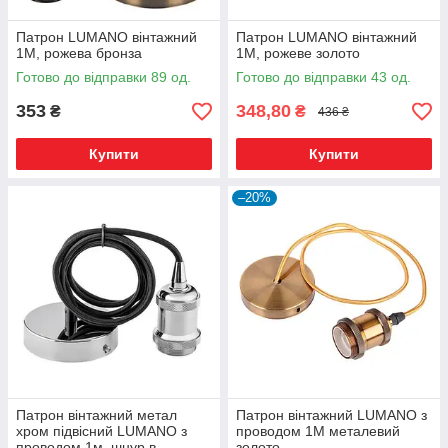
Патрон LUMANO вінтажний
Патрон LUMANO вінтажний
1М, рожева бронза
1М, рожеве золото
Готово до відправки 89 од.
Готово до відправки 43 од.
353
348,80
₴
₴
436 ₴
Купити
Купити
–20%
Патрон вінтажний метал
Патрон вінтажний LUMANO з
хром підвісний LUMANO з
проводом 1М металевий
проводом 1м, шнур в
золото