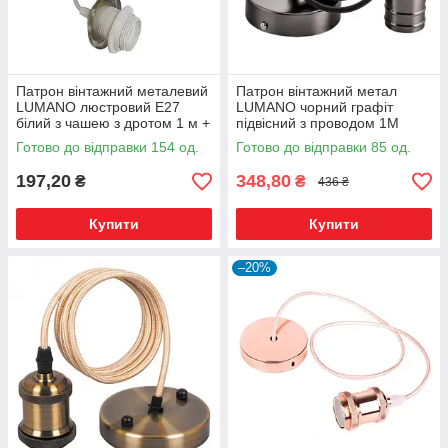
Патрон вінтажний металевий
Патрон вінтажний метал
LUMANO люстровий Е27
LUMANO чорний графіт
білий з чашею з дротом 1 м +
підвісний з проводом 1М
монт.комплект
,шнур в чорному шовку +комп
Готово до відправки 154 од.
Готово до відправки 85 од.
197,20
348,80
₴
₴
436 ₴
Купити
Купити
–20%