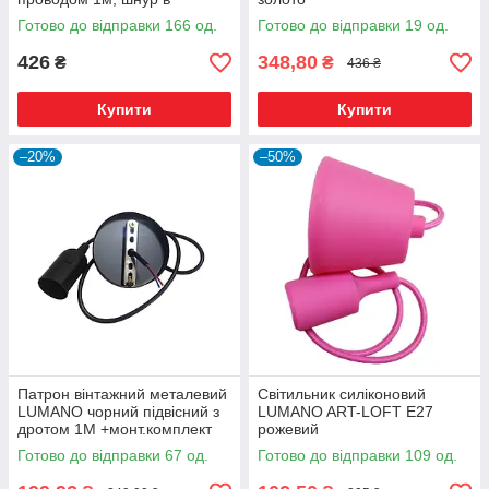
чорному шовку +компл
Готово до відправки 166 од.
Готово до відправки 19 од.
426
348,80
₴
₴
436 ₴
Купити
Купити
–20%
–50%
Патрон вінтажний металевий
Світильник силіконовий
LUMANO чорний підвісний з
LUMANO ART-LOFT E27
дротом 1М +монт.комплект
рожевий
Готово до відправки 67 од.
Готово до відправки 109 од.