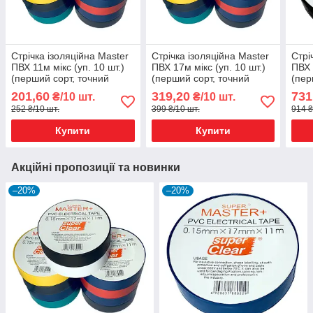
Стрічка ізоляційна Master
Стрічка ізоляційна Master
Стрі
ПВХ 11м мікс (уп. 10 шт.)
ПВХ 17м мікс (уп. 10 шт.)
ПВХ 
(перший сорт, точний
(перший сорт, точний
(пер
метраж)
метраж)
мет
201,60
319,20
731
₴/10 шт.
₴/10 шт.
252 ₴/10 шт.
399 ₴/10 шт.
914 ₴
Купити
Купити
Акційні пропозиції та новинки
–20%
–20%