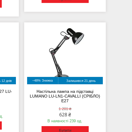
–48%
 12 днів
Залишився 21 день
27 LU-
Настільна лампа на підставці
LUMANO LU-LN1-CAVALLI (СРІБЛО)
E27
1 201 ₴
628 ₴
д.
В наявності 239 од.
Купити