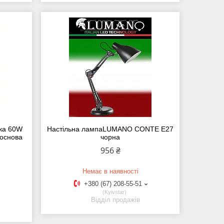
ька 60W
Настільна лампаLUMANO CONTE E27
основа
чорна
956 ₴
Немає в наявності
+380 (67) 208-55-51
Kyivstar
Відділ продажів