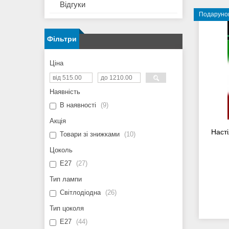
Відгуки
Подаруно
Фільтри
Ціна
Наявність
В наявності
9
Акція
Наст
Товари зі знижками
10
Цоколь
E27
27
Тип лампи
Світлодіодна
26
Тип цоколя
E27
44