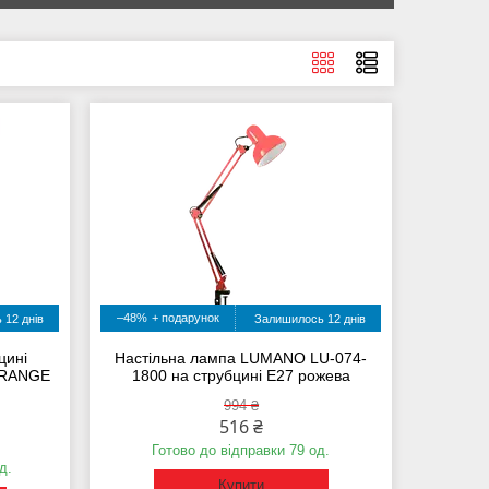
–48%
 12 днів
Залишилось 12 днів
цині
Настільна лампа LUMANO LU-074-
ORANGE
1800 на струбцині E27 рожева
994 ₴
516 ₴
Готово до відправки 79 од.
д.
Купити