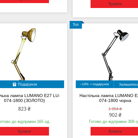
Купити
Топ
Подарунок
–14%
Залишилось
ільна лампа LUMANO E27 LU-
Настільна лампа LUMANO E
074-1800 (ЗОЛОТО)
074-1800 чорна
823 ₴
1 054 ₴
902 ₴
Готово до відправки 165 од.
Готово до відправки 309 о
Купити
Купити