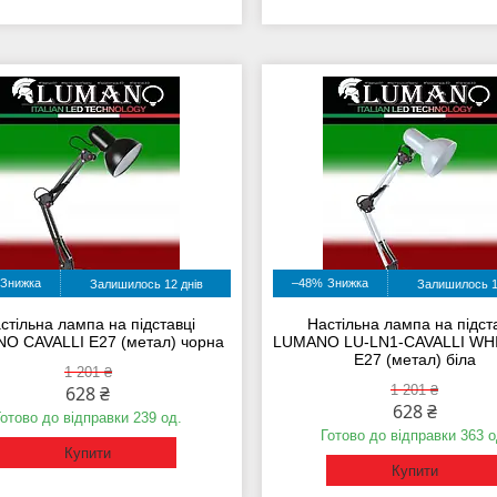
–48%
Залишилось 12 днів
Залишилось 1
стільна лампа на підставці
Настільна лампа на підст
O CAVALLI E27 (метал) чорна
LUMANO LU-LN1-CAVALLI WH
E27 (метал) біла
1 201 ₴
628 ₴
1 201 ₴
628 ₴
Готово до відправки 239 од.
Готово до відправки 363 о
Купити
Купити