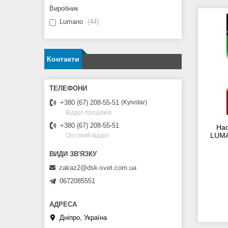
Виробник
Lumano
44
Контакти
+380 (67) 208-55-51
Kyivstar
Відділ продажів
+380 (67) 208-55-51
Нас
LUMA
Оптовий відділ
zakaz2@dsk-svet.com.ua
0672085551
Дніпро, Україна