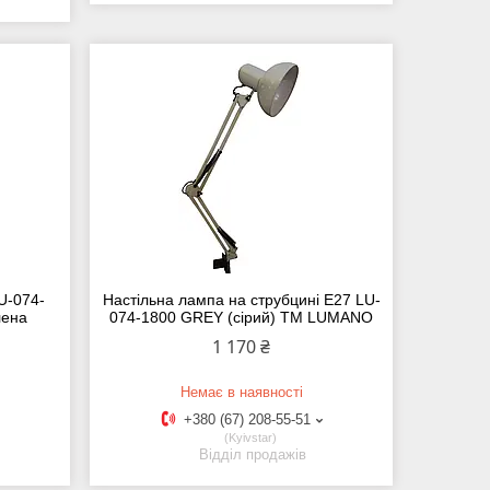
U-074-
Настільна лампа на струбцині E27 LU-
лена
074-1800 GREY (сірий) TM LUMANO
1 170 ₴
Немає в наявності
+380 (67) 208-55-51
Kyivstar
Відділ продажів