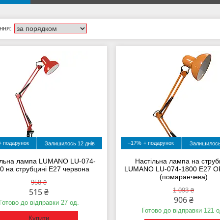
–17%
Залишилось 12 днів
Залишилось
ільна лампа LUMANO LU-074-
Настільна лампа на струб
0 на струбцині E27 червона
LUMANO LU-074-1800 E27 
(помаранчева)
958 ₴
515 ₴
1 093 ₴
906 ₴
Готово до відправки 27 од.
Готово до відправки 121 о
Купити