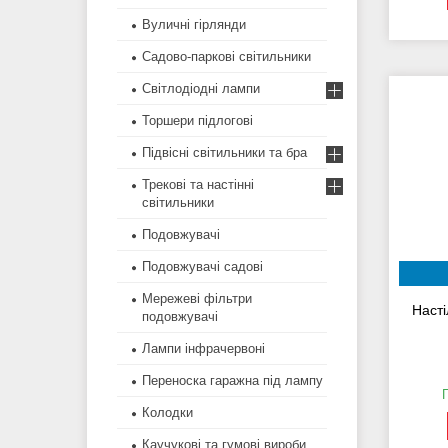
Вуличні гірлянди
Садово-паркові світильники
Світлодіодні лампи
Торшери підлогові
Підвісні світильники та бра
Трекові та настінні
світильники
Подовжувачі
Подовжувачі садові
Мережеві фільтри
Наст
подовжувачі
Лампи інфрачервоні
Переноска гаражна під лампу
Колодки
Каучукові та гумові вироби