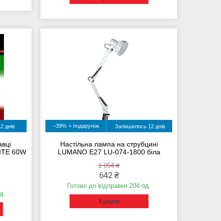
–39%
2 днів
Залишилось 12 днів
авці
Настільна лампа на струбцині
ITE 60W
LUMANO E27 LU-074-1800 біла
1 054 ₴
642 ₴
Готово до відправки 204 од.
д.
Купити