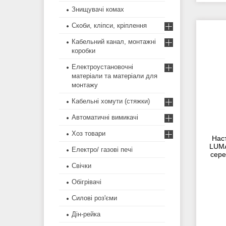
Знищувачі комах
Скоби, кліпси, кріплення
Кабельний канал, монтажні
коробки
Електроустановочні
матеріали та матеріали для
монтажу
Кабельні хомути (стяжки)
Автоматичні вимикачі
Хоз товари
Нас
LUMA
Електро/ газові печі
сере
Свічки
Обігрівачі
Силові роз'єми
Дін-рейка