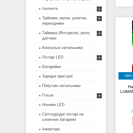
Ізолента
Трійники, вилки, розетки,
перехідники
Таймера (Фотореле), реле,
датчики
Консольні світильники
Ліхтарі LED
Батарейки
Зарядні пристрої
–48%
Побутові світильники
На
LUMAN
Гільзи
Нічники LED
Світлодіодні ліхтарі на
сонячних батареях
Інвертори