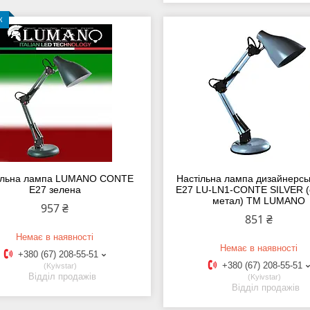
к
ільна лампа LUMANO CONTE
Настільна лампа дизайнерс
E27 зелена
E27 LU-LN1-CONTE SILVER (
метал) TM LUMANO
957 ₴
851 ₴
Немає в наявності
Немає в наявності
+380 (67) 208-55-51
+380 (67) 208-55-51
Kyivstar
Відділ продажів
Kyivstar
Відділ продажів