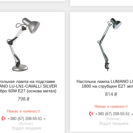
тольная лампа на подставке
Настільна лампа LUMANO L
NO LU-LN1-CAVALLI SILVER
1800 на струбцині E27 зе
бро 60W E27 (основа метал)
814 ₴
798 ₴
Немає в наявності
Немає в наявності
+380 (67) 208-55-51
+380 (67) 208-55-51
Kyivstar
Відділ продажів
Kyivstar
Відділ продажів