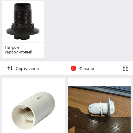
Патрон
карболитовый
Сортування
0
Фільтри