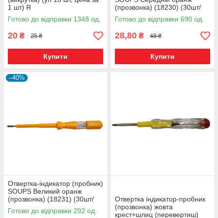
1 шт) R
(прозвонка) (18230) (30шт/
уп) R
Готово до відправки 1348 од.
Готово до відправки 690 од.
20
28,80
₴
₴
25 ₴
48 ₴
Купити
Купити
–40%
Отвертка-індикатор (пробник)
SOUPS Великий оранж
(прозвонка) (18231) (30шт/
Отвертка індикатор-пробник
уп) R
(прозвонка) жовта
Готово до відправки 292 од.
крест+шлиц (перевертиш)