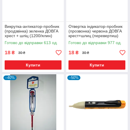
Викрутка-антикатор-пробник
Отвертка індикатор-пробник
(продзвінка) зеленка ДОВГА
(прозвонка) червона ДОВГА
хрест + шліц (1200/ялин)
крест+шлиц (перевертиш)
(928) (20/пач)R
(1200/ящ) (20шт/уп) R
Готово до відправки 613 од.
Готово до відправки 977 од.
18
18
₴
₴
30 ₴
30 ₴
Купити
Купити
–40%
–50%