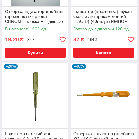
Отвертка індикатор-пробник
Індикатор (прозвонка) шукач
(прозвонка) червона
фази з ліхтариком жовтий
CHROME плоска + Підвіс De
(1AC-D) (40шт/уп) ИМПОРТ
He Xing
Ок R
В наявності 1065 од.
Готово до відправки 120 од.
19,20
82
₴
₴
32 ₴
164 ₴
Купити
Купити
–20%
–40%
Індикатор великий жовт.
Отвертка-індикатор (пробник)
(викрутка) (уп 16 шт, цена за
SOUPS Середній оранж