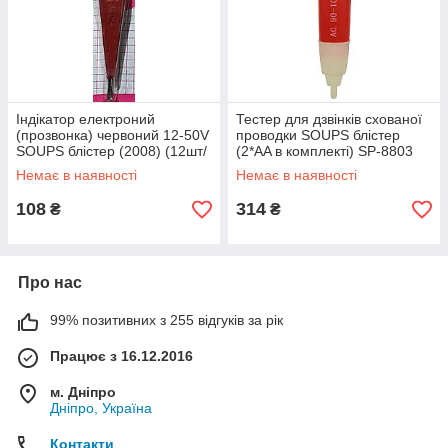
Індікатор електроний
Тестер для дзвінків схованої
(прозвонка) червоний 12-50V
проводки SOUPS блістер
SOUPS блістер (2008) (12шт/
(2*AA в комплекті) SP-8803
уп) ІМПОРТ Ок R
Немає в наявності
Немає в наявності
108
314
₴
₴
Про нас
99% позитивних з 255 відгуків за рік
Працює з 16.12.2016
м. Дніпро
Дніпро, Україна
Контакти