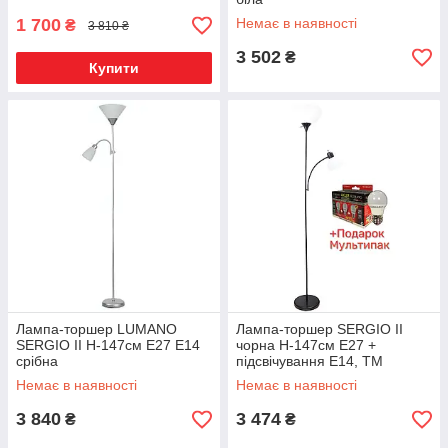
1 700
Немає в наявності
₴
3 810 ₴
3 502
₴
Купити
Лампа-торшер LUMANO
Лампа-торшер SERGIO II
SERGIO II H-147см Е27 Е14
чорна H-147см Е27 +
срібна
підсвічування Е14, TM
LUMANO
Немає в наявності
Немає в наявності
3 840
3 474
₴
₴