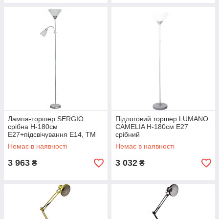
Лампа-торшер SERGIO
Підлоговий торшер LUMANO
срібна H-180см
CAMELIA H-180см Е27
Е27+підсвічування Е14, TM
срібний
LUMANO
Немає в наявності
Немає в наявності
3 963
3 032
₴
₴