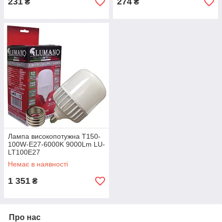
231
274
₴
₴
Лампа високопотужна T150-
100W-E27-6000K 9000Lm LU-
LT100E27
Немає в наявності
1 351
₴
Про нас