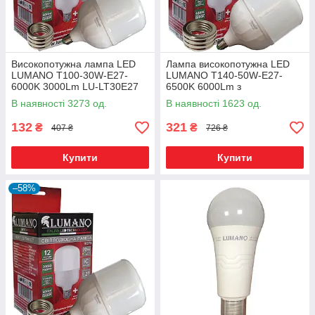
Високопотужна лампа LED
Лампа високопотужна LED
LUMANO T100-30W-E27-
LUMANO T140-50W-E27-
6000K 3000Lm LU-LT30E27
6500K 6000Lm з
перехідником на Е40
В наявності 3273 од.
В наявності 1623 од.
132
321
₴
₴
407 ₴
726 ₴
Купити
Купити
–58%