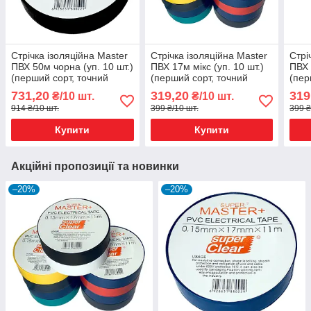
Стрічка ізоляційна Master
Стрічка ізоляційна Master
Стрі
ПВХ 50м чорна (уп. 10 шт.)
ПВХ 17м мікс (уп. 10 шт.)
ПВХ 
(перший сорт, точний
(перший сорт, точний
(пер
метраж)
метраж)
мет
731,20
319,20
319
₴/10 шт.
₴/10 шт.
914 ₴/10 шт.
399 ₴/10 шт.
399 ₴
Купити
Купити
Акційні пропозиції та новинки
–20%
–20%