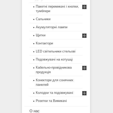
Пакетні перемикачі і кнопки,
тумблери
Сальники
Акумуляторні лампи
Щитки
Контактори
LED світильники стельові
Подовжувачі на котушці
Кабельно-провідникова
продукція
Конектори для сонячних
панелей
Колодки та подовжувачі
Розетки та Вимикачі
О нас