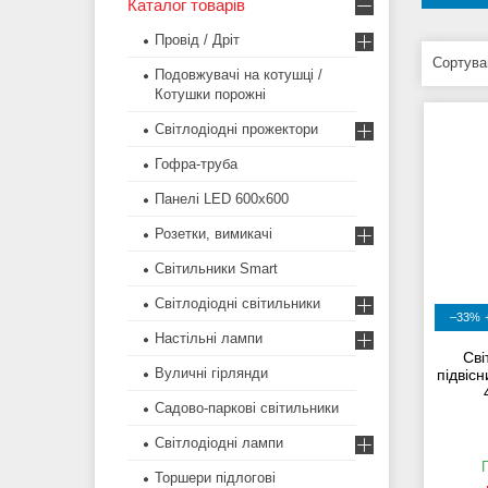
Каталог товарів
Провід / Дріт
Подовжувачі на котушці /
Котушки порожні
Світлодіодні прожектори
Гофра-труба
Панелі LED 600х600
Розетки, вимикачі
Світильники Smart
Світлодіодні світильники
–33%
Настільні лампи
Сві
Вуличні гірлянди
підві
Садово-паркові світильники
Світлодіодні лампи
Торшери підлогові