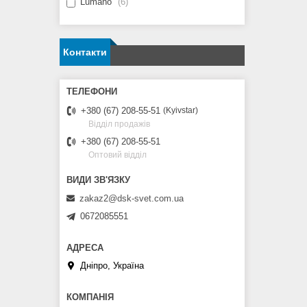
Lumano
6
Контакти
+380 (67) 208-55-51
Kyivstar
Відділ продажів
+380 (67) 208-55-51
Оптовий відділ
zakaz2@dsk-svet.com.ua
0672085551
Дніпро, Україна