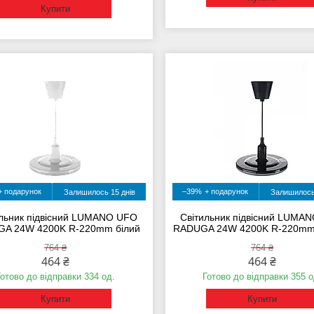
Купити
–39%
Залишилось 15 днів
Залишилось
ильник підвісний LUMANO UFO
Світильник підвісний LUMA
A 24W 4200K R-220mm білий
RADUGA 24W 4200K R-220mm
764 ₴
764 ₴
464 ₴
464 ₴
Готово до відправки 334 од.
Готово до відправки 355 о
Купити
Купити