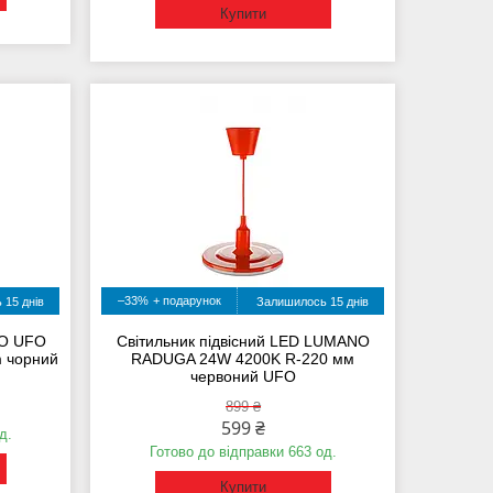
Купити
–33%
 15 днів
Залишилось 15 днів
NO UFO
Світильник підвісний LED LUMANO
 чорний
RADUGA 24W 4200K R-220 мм
червоний UFO
899 ₴
599 ₴
д.
Готово до відправки 663 од.
Купити