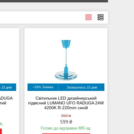
–33%
 15 днів
Залишилось 15 днів
RADUGA
Світильник LED дизайнерський
тий
підвісний LUMANO UFO RADUGA 24W
4200K R-220mm синій
899 ₴
599 ₴
д.
Готово до відправки 805 од.