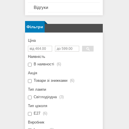
Відгуки
Фільтри
Ціна
Наявність
В наявності
6
Акція
Товари зі знижками
6
Тип лампи
Світлодіодна
3
Тип цоколя
E27
6
Виробник