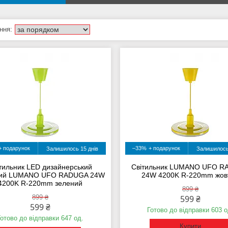
–33%
Залишилось 15 днів
Залишилось
тильник LED дизайнерський
Світильник LUMANO UFO 
сний LUMANO UFO RADUGA 24W
24W 4200K R-220mm жов
4200K R-220mm зелений
899 ₴
899 ₴
599 ₴
599 ₴
Готово до відправки 603 о
Готово до відправки 647 од.
Купити