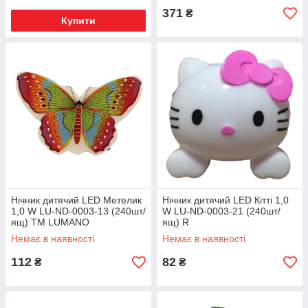
371
₴
Купити
Нічник дитячий LED Метелик
Нічник дитячий LED Кітті 1,0
1,0 W LU-ND-0003-13 (240шт/
W LU-ND-0003-21 (240шт/
ящ) TM LUMANO
ящ) R
Немає в наявності
Немає в наявності
112
82
₴
₴