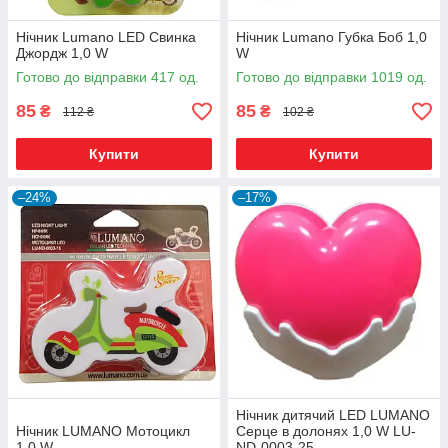
Нічник Lumano LED Свинка
Нічник Lumano Губка Боб 1,0
Джордж 1,0 W
W
Готово до відправки 417 од.
Готово до відправки 1019 од.
85
85
₴
₴
112 ₴
102 ₴
Купити
Купити
–24%
–17%
Нічник дитячий LED LUMANO
Нічник LUMANO Мотоцикл
Серце в долонях 1,0 W LU-
1,0 W
ND-0003-25