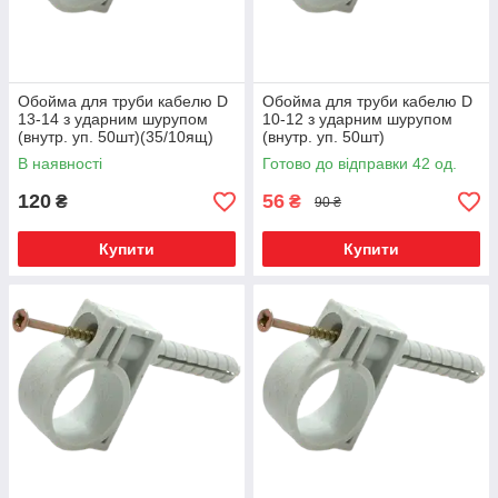
Обойма для труби кабелю D
Обойма для труби кабелю D
13-14 з ударним шурупом
10-12 з ударним шурупом
(внутр. уп. 50шт)(35/10ящ)
(внутр. уп. 50шт)
ТМ СПЕКТР LUX
РОЗПРОДАЖТМ СПЕКТР
В наявності
Готово до відправки 42 од.
LUX
120
56
₴
₴
90 ₴
Купити
Купити