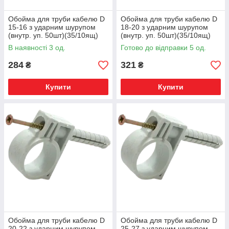
Обойма для труби кабелю D
Обойма для труби кабелю D
15-16 з ударним шурупом
18-20 з ударним шурупом
(внутр. уп. 50шт)(35/10ящ)
(внутр. уп. 50шт)(35/10ящ)
ТМ СПЕКТР LUX
ТМ СПЕКТР LUX
В наявності 3 од.
Готово до відправки 5 од.
284
321
₴
₴
Купити
Купити
Обойма для труби кабелю D
Обойма для труби кабелю D
20-22 з ударним шурупом
25-27 з ударним шурупом