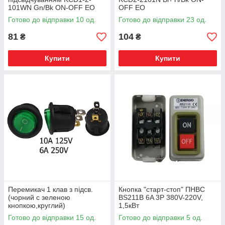
101WN Gn/Bk ON-OFF ЕО
OFF ЕО
Готово до відправки 10 од.
Готово до відправки 23 од.
81
104
₴
₴
Купити
Купити
Перемикач 1 клав з підсв.
Кнопка "старт-стоп" ПНВС
(чорний с зеленою
BS211B 6A 3P 380V-220V,
кнопкою,круглий)
1,5кВт
3конт.KCD1-5-101N Gr/Bk
Готово до відправки 15 од.
Готово до відправки 5 од.
ON-OFF ЕО