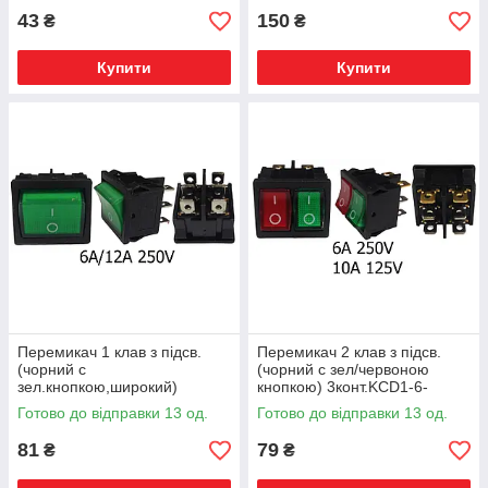
43
150
₴
₴
Купити
Купити
Перемикач 1 клав з підсв.
Перемикач 2 клав з підсв.
(чорний с
(чорний с зел/червоною
зел.кнопкою,широкий)
кнопкою) 3конт.KCD1-6-
3конт.KCD1-6-201N Gr/Bk
2101N Gr+Rd/Bk ON-OFF ЕО
Готово до відправки 13 од.
Готово до відправки 13 од.
ON-OFF ЕО
81
79
₴
₴