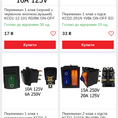
Перемикач 1 клав (чорний с
червоною кнопкою,вузький)
Перемикач 1 клав з підсв.
KCD1-12-101 RD/BK ON-OFF
KCD2-201N Yl/Bk ON-OFF ЕО
ЕО
Готово до відправки 30 од.
Готово до відправки 19 од.
17
33
₴
₴
Купити
Купити
Перемикач 1 клав з
Перемикач 2 клав з підств.
підсвідчуванням KCD1-2-
KCD2-2101N Bl+Yl/Bk ON-