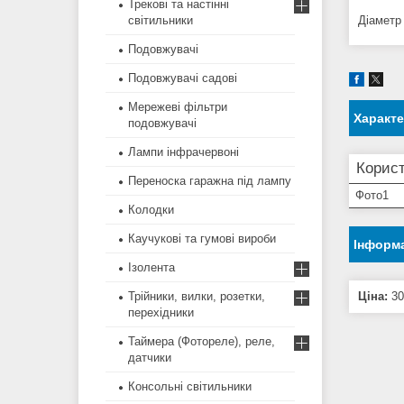
Трекові та настінні
Діаметр
світильники
Подовжувачі
Подовжувачі садові
Мережеві фільтри
Характ
подовжувачі
Лампи інфрачервоні
Корист
Переноска гаражна під лампу
Фото1
Колодки
Каучукові та гумові вироби
Інформа
Ізолента
Ціна:
30
Трійники, вилки, розетки,
перехідники
Таймера (Фотореле), реле,
датчики
Консольні світильники