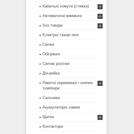
Кабельні хомути (стяжки)
Автоматичні вимикачі
Хоз товари
Електро/ газові печі
Свічки
Обігрівачі
Силові роз'єми
Дін-рейка
Пакетні перемикачі і кнопки,
тумблери
Сальники
Акумуляторні лампи
Щитки
Контактори