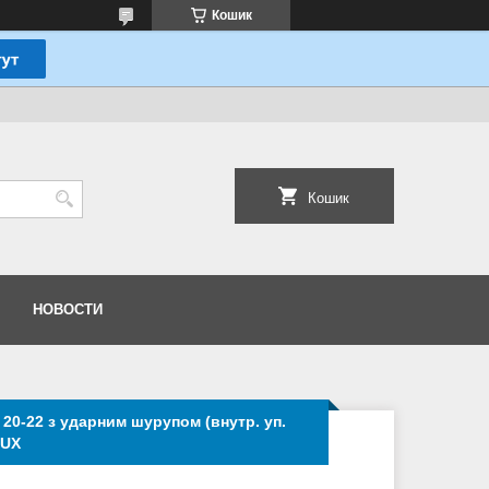
Кошик
Кошик
НОВОСТИ
20-22 з ударним шурупом (внутр. уп.
LUX