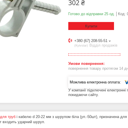
302 ₴
Готово до відправки 25 од.
Код:
Купити
+380 (67) 208-55-51
Відділ продажів
Kyivstar
повернення товару протягом 14 д
У компанії підключені електронні
покидаючи сайту.
для труб
і кабелю d 20-22 мм з шурупом біла (уп.-50шт), призначена для 
т входить ударний шуруп.