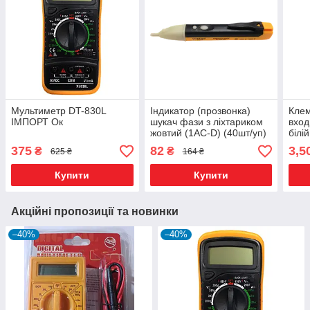
Мультиметр DT-830L
Індикатор (прозвонка)
Клем
ІМПОРТ Ок
шукач фази з ліхтариком
вход
жовтий (1AC-D) (40шт/уп)
білі
ИМПОРТ Ок R
50 ш
375
82
3,5
₴
₴
625 ₴
164 ₴
Купити
Купити
Акційні пропозиції та новинки
–40%
–40%