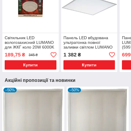
Світильник LED
Панель LED вбудована
Пан
вологозахисний LUMANO
ультратонка повної
LUM
для ЖКГ коло 20W 6000K
заливки світлом LUMANO
(595
IP54 LU-WR-20C (175*38
SLIM 45W 6000K 600х600
189,75
1 382
699
₴
₴
345 ₴
мм)
мм
Купити
Купити
Акційні пропозиції та новинки
–50%
–50%