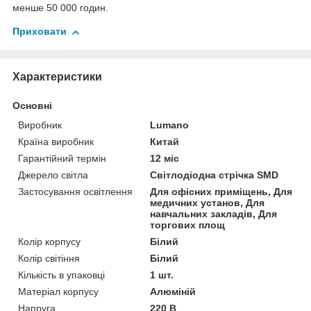
менше 50 000 годин.
Приховати
Характеристики
Основні
Виробник
Lumano
Країна виробник
Китай
Гарантійний термін
12 міс
Джерело світла
Світлодіодна стрічка SMD
Застосування освітлення
Для офісних приміщень, Для
медичних установ, Для
навчальних закладів, Для
торгових площ
Колір корпусу
Білий
Колір світіння
Білий
Кількість в упаковці
1 шт.
Матеріал корпусу
Алюміній
Напруга
220 В