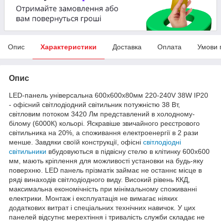
Опис
Характеристики
Доставка
Оплата
Умови 
Опис
LED-панель універсальна 600х600х80мм 220-240V 38W IP20
- офісний світлодіодний світильник потужністю 38 Вт,
світловим потоком 3420 Лм представлений в холодному-
білому (6000К) кольорі. Яскравіше звичайного реєстрового
світильника на 20%, а споживання електроенергії в 2 рази
менше. Завдяки своїй конструкції, офісні
світлодіодні
світильники
вбудовуються в підвісну стелю в клітинку 600х600
мм, мають кріплення для можливості установки на будь-яку
поверхню. LED панель прізматік займає не останнє місце в
ряді винаходів світлодіодного виду. Високий рівень ККД,
максимальна економічність при мінімальному споживанні
електрики. Монтаж і експлуатація не вимагає ніяких
додаткових витрат і спеціальних технічних навичок. У цих
панелей відсутнє мерехтіння і тривалість служби складає не