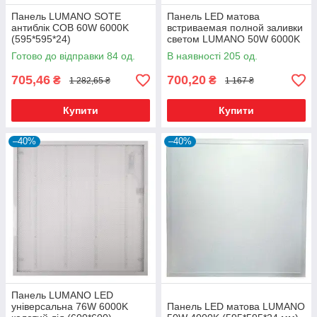
Панель LUMANO SOTE
Панель LED матова
антиблік СОВ 60W 6000K
встриваемая полной заливки
(595*595*24)
светом LUMANO 50W 6000K
595*595*34 мм
Готово до відправки 84 од.
В наявності 205 од.
705,46
700,20
₴
₴
1 282,65 ₴
1 167 ₴
Купити
Купити
–40%
–40%
Панель LUMANO LED
універсальна 76W 6000K
Панель LED матова LUMANO