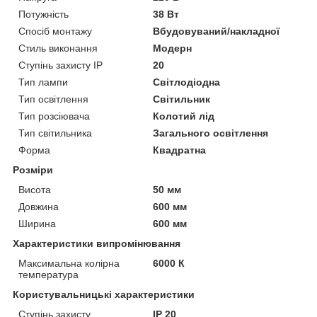
Потужність
38 Вт
Спосіб монтажу
Вбудовуваний/накладної
Стиль виконання
Модерн
Ступінь захисту IP
20
Тип лампи
Світлодіодна
Тип освітлення
Світильник
Тип розсіювача
Колотий лід
Тип світильника
Загального освітлення
Форма
Квадратна
Розміри
Висота
50 мм
Довжина
600 мм
Ширина
600 мм
Характеристики випромінювання
Максимальна колірна
6000 К
температура
Користувальницькі характеристики
Ступінь захисту
IP 20