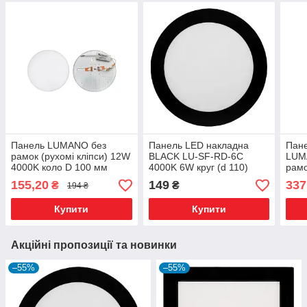
Панель LUMANO без
Панель LED накладна
Пане
рамок (рухомі кліпси) 12W
BLACK LU-SF-RD-6C
LUM
4000K коло D 100 мм
4000K 6W круг (d 110)
рамо
алюміній (1 рік гарантії)
20 (
155,20
149
337
₴
₴
194 ₴
TM LUMANO
Купити
Купити
Акційні пропозиції та новинки
–55%
–55%