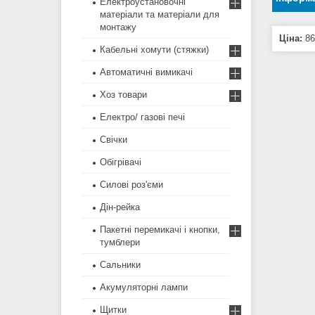
Електроустановочні
матеріали та матеріали для
монтажу
Ціна:
86
Кабельні хомути (стяжки)
Автоматичні вимикачі
Хоз товари
Електро/ газові печі
Свічки
Обігрівачі
Силові роз'єми
Дін-рейка
Пакетні перемикачі і кнопки,
тумблери
Сальники
Акумуляторні лампи
Щитки