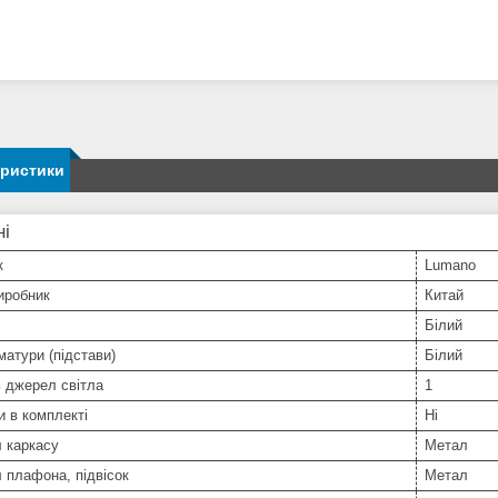
еристики
ні
к
Lumano
иробник
Китай
Білий
матури (підстави)
Білий
ь джерел світла
1
 в комплекті
Ні
 каркасу
Метал
 плафона, підвісок
Метал