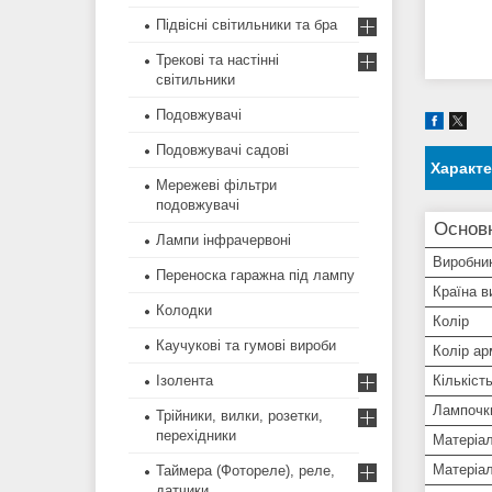
Підвісні світильники та бра
Трекові та настінні
світильники
Подовжувачі
Подовжувачі садові
Характ
Мережеві фільтри
подовжувачі
Основ
Лампи інфрачервоні
Виробни
Переноска гаражна під лампу
Країна в
Колодки
Колір
Каучукові та гумові вироби
Колір ар
Ізолента
Кількіст
Лампочки
Трійники, вилки, розетки,
перехідники
Матеріал
Матеріал
Таймера (Фотореле), реле,
датчики