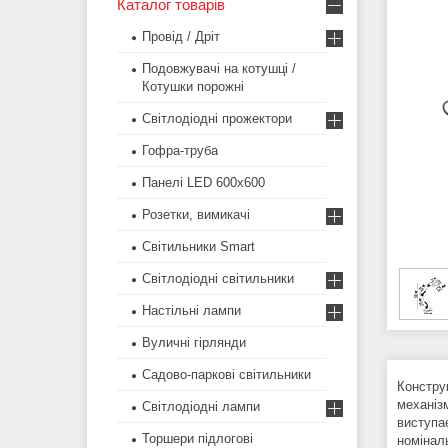
Каталог товарів
Провід / Дріт
Подовжувачі на котушці /
Котушки порожні
Світлодіодні прожектори
Гофра-труба
Панелі LED 600х600
Розетки, вимикачі
Світильники Smart
Світлодіодні світильники
Настільні лампи
Вуличні гірлянди
Садово-паркові світильники
Констру
механіз
Світлодіодні лампи
виступа
Торшери підлогові
номінал