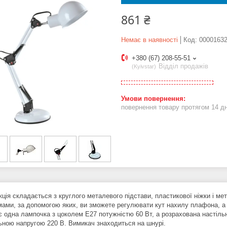
861 ₴
Немає в наявності
Код:
0000163
+380 (67) 208-55-51
Відділ продажів
Kyivstar
повернення товару протягом 14 д
кція складається з круглого металевого підстави, пластикової ніжки і м
мами, за допомогою яких, ви зможете регулювати кут нахилу плафона, а 
є одна лампочка з цоколем Е27 потужністю 60 Вт, а розрахована настіль
ьною напругою 220 В. Вимикач знаходиться на шнурі.