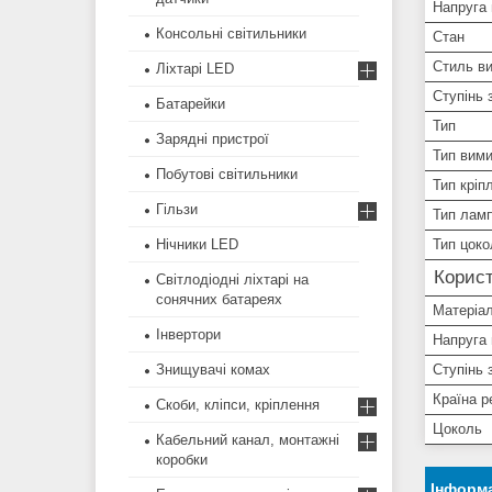
Напруга
Консольні світильники
Стан
Стиль в
Ліхтарі LED
Ступінь 
Батарейки
Тип
Зарядні пристрої
Тип вим
Побутові світильники
Тип кріп
Гільзи
Тип лам
Нічники LED
Тип цоко
Корист
Світлодіодні ліхтарі на
сонячних батареях
Матеріал
Інвертори
Напруга 
Знищувачі комах
Ступінь 
Країна р
Скоби, кліпси, кріплення
Цоколь
Кабельний канал, монтажні
коробки
Інформа