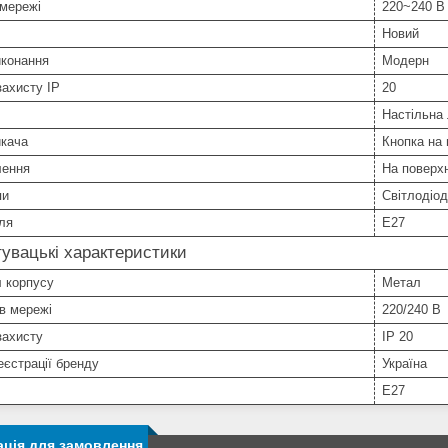
 мережі
220~240 В
Новий
иконання
Модерн
захисту IP
20
Настільна
икача
Кнопка на 
лення
На поверх
пи
Світлодіо
ля
E27
увацькі характеристики
 корпусу
Метал
в мережі
220/240 В
захисту
IP 20
еєстрації бренду
Україна
E27
ція для замовлення