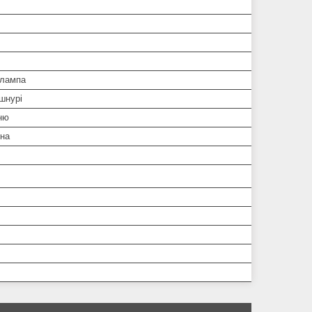
 лампа
шнурі
ню
дна