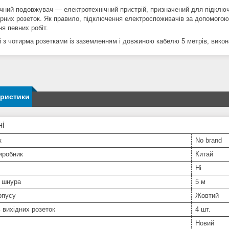
чний подовжувач — електротехнічний пристрій, призначений для підключ
арних розеток. Як правило, підключення електроспоживачів за допомого
я певних робіт.
й з чотирма розетками із заземленням і довжиною кабелю 5 метрів, викон
еристики
ні
к
No brand
иробник
Китай
Ні
 шнура
5 м
рпусу
Жовтий
ь вихідних розеток
4 шт.
Новий