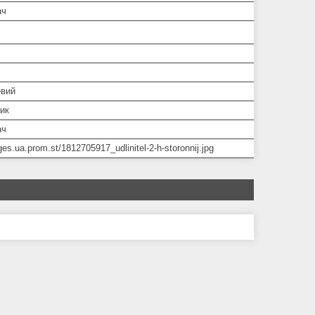
ач
вий
ик
ач
ges.ua.prom.st/1812705917_udlinitel-2-h-storonnij.jpg