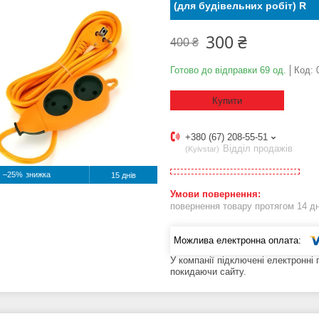
(для будівельних робіт) R
300 ₴
400 ₴
Готово до відправки 69 од.
Код:
Купити
+380 (67) 208-55-51
Відділ продажів
Kyivstar
–25%
15 днів
повернення товару протягом 14 д
У компанії підключені електронні
покидаючи сайту.