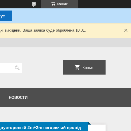
Кошик
ні вихідний. Ваша заявка буде оброблена 10.01.
Кошик
НОВОСТИ
двусторонній 2rн+2rн негорючий провід