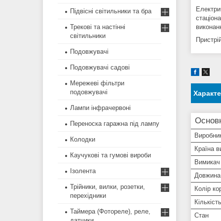
Електри
Підвісні світильники та бра
стаціон
виконанн
Трекові та настінні
світильники
Пристрі
Подовжувачі
Подовжувачі садові
Мережеві фільтри
подовжувачі
Характ
Лампи інфрачервоні
Основ
Переноска гаражна під лампу
Виробни
Колодки
Країна в
Каучукові та гумові вироби
Вимикач
Ізолента
Довжина
Трійники, вилки, розетки,
Колір ко
перехідники
Кількіст
Таймера (Фотореле), реле,
Стан
датчики