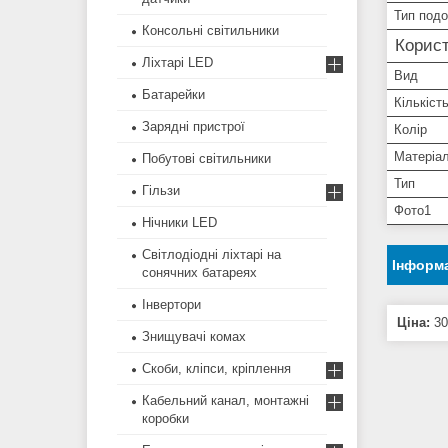
Тип под
Консольні світильники
Корист
Ліхтарі LED
Вид
Батарейки
Кількіст
Зарядні пристрої
Колір
Матеріал
Побутові світильники
Тип
Гільзи
Фото1
Нічники LED
Світлодіодні ліхтарі на
Інформа
сонячних батареях
Інвертори
Ціна:
30
Знищувачі комах
Скоби, кліпси, кріплення
Кабельний канал, монтажні
коробки