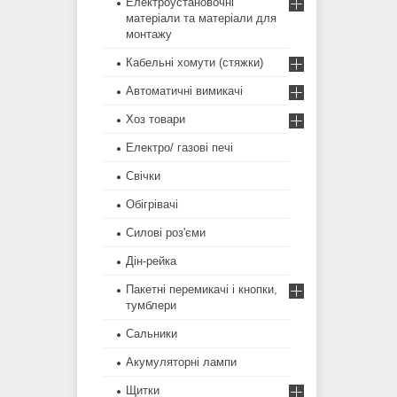
Електроустановочні
матеріали та матеріали для
монтажу
Кабельні хомути (стяжки)
Автоматичні вимикачі
Хоз товари
Електро/ газові печі
Свічки
Обігрівачі
Силові роз'єми
Дін-рейка
Пакетні перемикачі і кнопки,
тумблери
Сальники
Акумуляторні лампи
Щитки