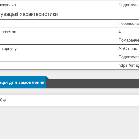
овжувача
Подовжув
увацькі характеристики
Переносна
ь розеток
4
Помаранче
 корпусу
АБС-пласт
Подовжув
https://ima
ція для замовлення
0 ₴