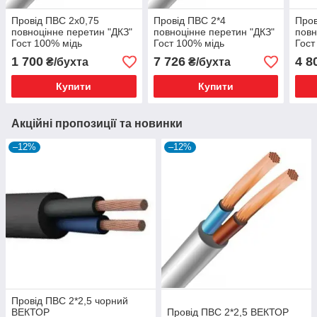
Провід ПВС 2х0,75
Провід ПВС 2*4
Пров
повноцінне перетин "ДКЗ"
повноцінне перетин "ДКЗ"
повн
Гост 100% мідь
Гост 100% мідь
Гост
1 700
7 726
4 8
₴/бухта
₴/бухта
Купити
Купити
Акційні пропозиції та новинки
–12%
–12%
Провід ПВС 2*2,5 чорний
ВЕКТОР
Провід ПВС 2*2,5 ВЕКТОР