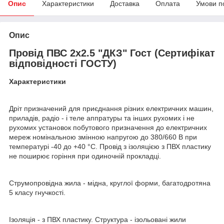
Опис
Характеристики
Доставка
Оплата
Умови п
Опис
Провід ПВС 2х2.5 "ДКЗ" Гост (Сертифікат
відповідності ГОСТУ)
Характеристики
Дріт призначений для приєднання різних електричних машин,
приладів, радіо - і теле аппратуры та інших рухомих і не
рухомих установок побутового призначення до електричних
мереж номінальною змінною напругою до 380/660 В при
температурі -40 до +40 °С. Провід з ізоляцією з ПВХ пластику
не поширює горіння при одиночній прокладці.
Струмопровідна жила - мідна, круглої форми, багатодротяна
5 класу гнучкості.
Ізоляція - з ПВХ пластику. Структура - ізольовані жили