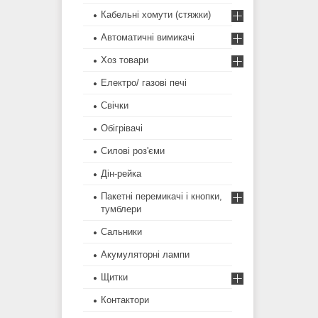
Кабельні хомути (стяжки)
Автоматичні вимикачі
Хоз товари
Електро/ газові печі
Свічки
Обігрівачі
Силові роз'єми
Дін-рейка
Пакетні перемикачі і кнопки,
тумблери
Сальники
Акумуляторні лампи
Щитки
Контактори