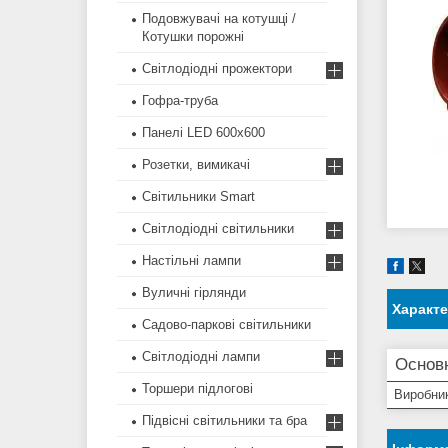
Подовжувачі на котушці /
Котушки порожні
Світлодіодні прожектори
Гофра-труба
Панелі LED 600х600
Розетки, вимикачі
Світильники Smart
Світлодіодні світильники
Настільні лампи
Вуличні гірлянди
Характ
Садово-паркові світильники
Світлодіодні лампи
Основн
Торшери підлогові
Виробни
Підвісні світильники та бра