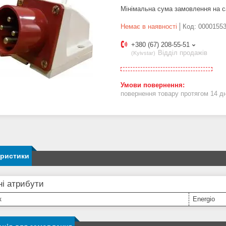
Мінімальна сума замовлення на с
Немає в наявності
Код:
0000155
+380 (67) 208-55-51
Відділ продажів
Kyivstar
повернення товару протягом 14 д
еристики
і атрибути
к
Energio