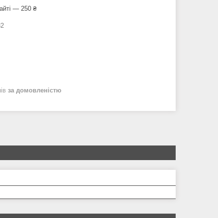
айті — 250 ₴
32
нів
за домовленістю