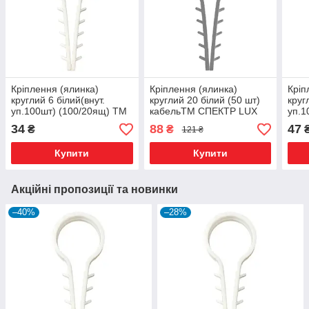
Кріплення (ялинка)
Кріплення (ялинка)
Кріп
круглий 6 білий(внут.
круглий 20 білий (50 шт)
круг
уп.100шт) (100/20ящ) ТМ
кабельТМ СПЕКТР LUX
уп.1
СПЕКТР LUX
СПЕ
34
88
47
₴
₴
121 ₴
Купити
Купити
Акційні пропозиції та новинки
–40%
–28%