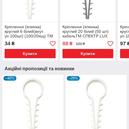
Кріплення (ялинка)
Кріплення (ялинка)
Кріп
круглий 6 білий(внут.
круглий 20 білий (50 шт)
круг
уп.100шт) (100/20ящ) ТМ
кабельТМ СПЕКТР LUX
уп.1
СПЕКТР LUX
СПЕ
34
88
97
₴
₴
121 ₴
Купити
Купити
Акційні пропозиції та новинки
–40%
–28%