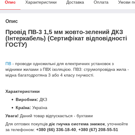
Опис
Характеристики
Доставка
Оплата
Умови п
Опис
Провід ПВ-3 1,5 мм жовто-зелений ДКЗ
(Інтеркабель) (Сертифікат відповідності
ГОСТУ)
ПВ
- проводи одножильні для електричних установок з
мідними жилами з ПВХ ізоляцією. ПВ3: струмопровідна жила -
мідна багатодротяна 3 або 4 класу гнучкості.
Характеристики
Виробник:
ДКЗ
Країна:
Україна
Увага!
Даний товар відпускається - бухтами
Для оптових покупців
діє гнучка система знижок
, уточнюйте
за телефоном:
+380 (66) 336-18-40
,
+380 (67) 208-55-51