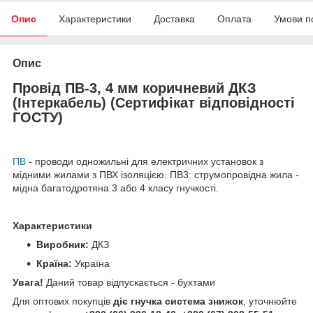
Опис
Характеристики
Доставка
Оплата
Умови п
Опис
Провід ПВ-3, 4 мм коричневий ДКЗ
(Інтеркабель) (Сертифікат відповідності
ГОСТУ)
ПВ
- проводи одножильні для електричних установок з
мідними жилами з ПВХ ізоляцією. ПВ3: струмопровідна жила -
мідна багатодротяна 3 або 4 класу гнучкості.
Характеристики
Виробник:
ДКЗ
Країна:
Україна
Увага!
Даний товар відпускається - бухтами
Для оптових покупців
діє гнучка система знижок
, уточнюйте