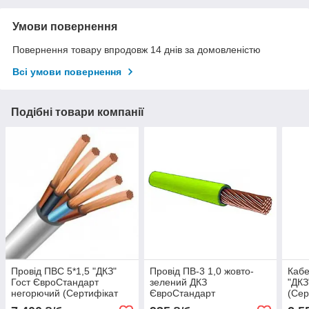
Умови повернення
Повернення товару впродовж 14 днів за домовленістю
Всі умови повернення
Подібні товари компанії
Провід ПВС 5*1,5 "ДКЗ"
Провід ПВ-3 1,0 жовто-
Кабе
Гост ЄвроСтандарт
зелений ДКЗ
"ДКЗ
негорючий (Сертифікат
ЄвроСтандарт
(Сер
відповідності ГОСТУ)
(Сертификат соответствия
ГОС