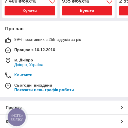
7 400
935
2 5
₴/бухта
₴/бухта
ГОСТУ)
Купити
Купити
Про нас
99% позитивних з 255 відгуків за рік
Працює з 16.12.2016
м. Дніпро
Дніпро, Україна
Контакти
Сьогодні вихідний
Показати весь графік роботи
Про нас
КНОПКА
ЗВ'ЯЗКУ
Контакти