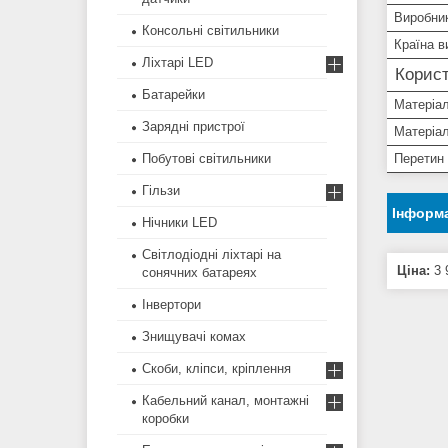
Виробни
Консольні світильники
Країна в
Ліхтарі LED
Корист
Батарейки
Матеріа
Зарядні пристрої
Матеріал
Перетин
Побутові світильники
Гільзи
Інформа
Нічники LED
Світлодіодні ліхтарі на
Ціна:
3 
сонячних батареях
Інвертори
Знищувачі комах
Скоби, кліпси, кріплення
Кабельний канал, монтажні
коробки