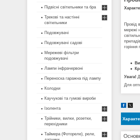
Підвісні світильники та бра
Характ
Трекові та настінні
світильники
Провід 
мережі н
Подовжувачі
світиль
приладі
Подовжувачі садові
горіння 
Мережеві фільтри
подовжувачі
Ви
Лампи інфрачервоні
Кр
Увага!
Д
Переноска гаражна під лампу
Для опт
Колодки
Каучукові та гумові вироби
Ізолента
Трійники, вилки, розетки,
Характ
перехідники
Таймера (Фотореле), реле,
Основ
датчики