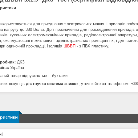
еристики
використовується для приєднання электричесикх машин і приладів побут
а напругу до 380 Вольт. Дріт призначений для присоеденения приладів осо
ників, кухонних електромеханічних приладів, радіоелектронної апаратури
в, експлуатовані в житлових і адміністративних приміщеннях, і для виг
при одиночній прокладці. Ізоляція
ШВВП
- з ПВХ пластику.
робник:
ДКЗ
аїна:
Україна
аний товар відпускається - бухтами
ових покупців
діє гнучка система знижок
, уточнюйте за телефоном:
+38
еристики
ні