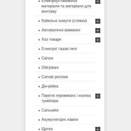
Електроустановочні
матеріали та матеріали для
монтажу
Кабельні хомути (стяжки)
Автоматичні вимикачі
Хоз товари
Електро/ газові печі
Свічки
Обігрівачі
Силові роз'єми
Дін-рейка
Пакетні перемикачі і кнопки,
тумблери
Сальники
Акумуляторні лампи
Щитки