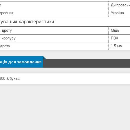
к
Дніпровсь
иробник
Україна
увацькі характеристики
л дроту
Мідь
 корпусу
ПВХ
 дроту
1.5 мм
ція для замовлення
900 ₴/бухта