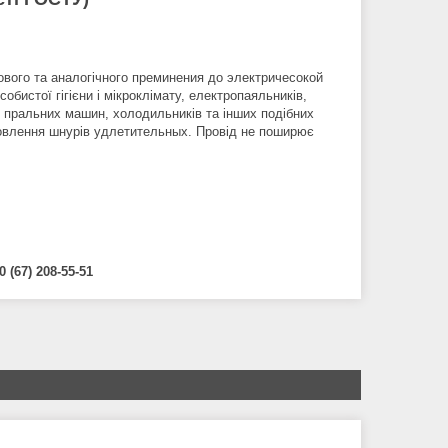
ового та аналогічного преминения до электричесокой
бистої гігієни і мікроклімату, електропаяльників,
, пральних машин, холодильників та інших подібних
отовлення шнурів удлетительных. Провід не поширює
0 (67) 208-55-51