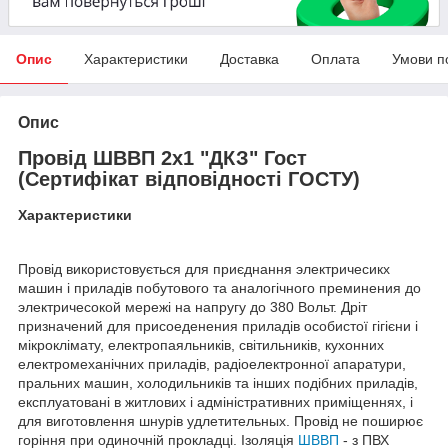
Опис
Характеристики
Доставка
Оплата
Умови п
Опис
Провід ШВВП 2х1 "ДКЗ" Гост
(Сертифікат відповідності ГОСТУ)
Характеристики
Провід використовується для приєднання электричесикх
машин і приладів побутового та аналогічного преминения до
электричесокой мережі на напругу до 380 Вольт. Дріт
призначений для присоеденения приладів особистої гігієни і
мікроклімату, електропаяльників, світильників, кухонних
електромеханічних приладів, радіоелектронної апаратури,
пральних машин, холодильників та інших подібних приладів,
експлуатовані в житлових і адміністративних приміщеннях, і
для виготовлення шнурів удлетительных. Провід не поширює
горіння при одиночній прокладці. Ізоляція
ШВВП
- з ПВХ