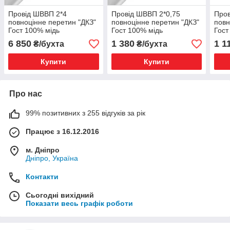
Провід ШВВП 2*4
Провід ШВВП 2*0,75
Пров
повноцінне перетин "ДКЗ"
повноцінне перетин "ДКЗ"
повн
Гост 100% мідь
Гост 100% мідь
Гост
6 850
1 380
1 1
₴/бухта
₴/бухта
Купити
Купити
Про нас
99% позитивних з 255 відгуків за рік
Працює з 16.12.2016
м. Дніпро
Дніпро, Україна
Контакти
Сьогодні вихідний
Показати весь графік роботи