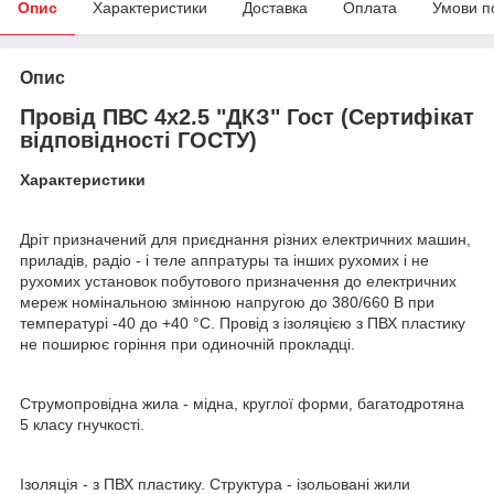
Опис
Характеристики
Доставка
Оплата
Умови п
Опис
Провід ПВС 4х2.5 "ДКЗ" Гост (Сертифікат
відповідності ГОСТУ)
Характеристики
Дріт призначений для приєднання різних електричних машин,
приладів, радіо - і теле аппратуры та інших рухомих і не
рухомих установок побутового призначення до електричних
мереж номінальною змінною напругою до 380/660 В при
температурі -40 до +40 °С. Провід з ізоляцією з ПВХ пластику
не поширює горіння при одиночній прокладці.
Струмопровідна жила - мідна, круглої форми, багатодротяна
5 класу гнучкості.
Ізоляція - з ПВХ пластику. Структура - ізольовані жили