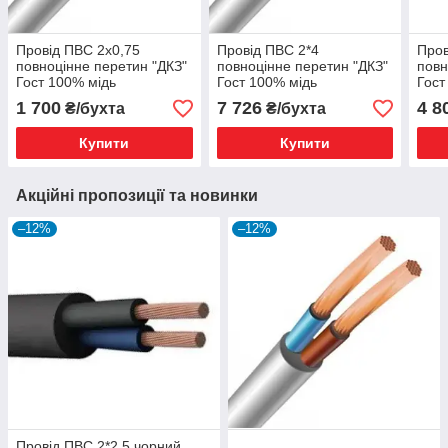
Провід ПВС 2х0,75
Провід ПВС 2*4
Пров
повноцінне перетин "ДКЗ"
повноцінне перетин "ДКЗ"
повн
Гост 100% мідь
Гост 100% мідь
Гост
1 700
7 726
4 8
₴/бухта
₴/бухта
Купити
Купити
Акційні пропозиції та новинки
–12%
–12%
Провід ПВС 2*2,5 чорний