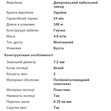
Виробник
Дніпровський кабельний
завод
Країна виробник
Україна
Гарантійний термін
24 міс
Длина в упаковке
100 м
Конструкція кабелю
Гнучка
Маса
4.8 кг/м
Тип дроту
Монтажний
Упаковка
Бухта
Конструктивні особливості
Зовнішній діаметр
7.2 мм
Колір ізоляції
Білий
Кількість жил
2
Материал оболочки
Полівінілхлоридний
пластикат
Матеріал ізоляції
Пластмас
Наявність ізоляції
Так
Перетин жили
0.75 кв.мм
Скрутка жил
Так