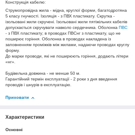
Конструкція кабелю:
Струмопровідна жила - мідна, круглої форми, багатодротяна
5 класу гнучкості. Ізоляція - з ПВХ пластикату. Скрутка -
ізольовані жили скручені. Ізольовані жили пятіжільних кабелів
допускається скручувати навколо сердечника. Оболонка
ПВС
- з ПВХ пластикату; в проводах ПВСнг з пластикату, що не
поширює горіння. Оболонка в проводах накладена із
заповненням проміжків між жилами, надаючи проводах круглу
форму.
До марки проводи, які не поширюють горіння, додають літери
«нг».
Будівельна довжина - не менше 50 м.
Гарантійний термін експлуатації - 2 роки з дня введення
проводів і шнурів в експлуатацію.
Приховати
Характеристики
Основні