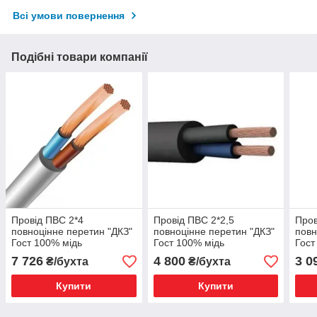
Всі умови повернення
Подібні товари компанії
Провід ПВС 2*4
Провід ПВС 2*2,5
Пров
повноцінне перетин "ДКЗ"
повноцінне перетин "ДКЗ"
повн
Гост 100% мідь
Гост 100% мідь
Гост
7 726
4 800
3 0
₴/бухта
₴/бухта
Купити
Купити