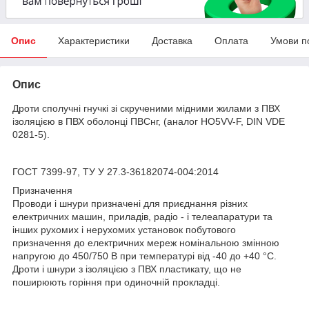
Опис
Характеристики
Доставка
Оплата
Умови п
Опис
Дроти сполучні гнучкі зі скрученими мідними жилами з ПВХ
ізоляцією в ПВХ оболонці ПВСнг, (аналог HO5VV-F, DIN VDE
0281-5).
ГОСТ 7399-97, ТУ У 27.3-36182074-004:2014
Призначення
Проводи і шнури призначені для приєднання різних
електричних машин, приладів, радіо - і телеапаратури та
інших рухомих і нерухомих установок побутового
призначення до електричних мереж номінальною змінною
напругою до 450/750 В при температурі від -40 до +40 °С.
Дроти і шнури з ізоляцією з ПВХ пластикату, що не
поширюють горіння при одиночній прокладці.