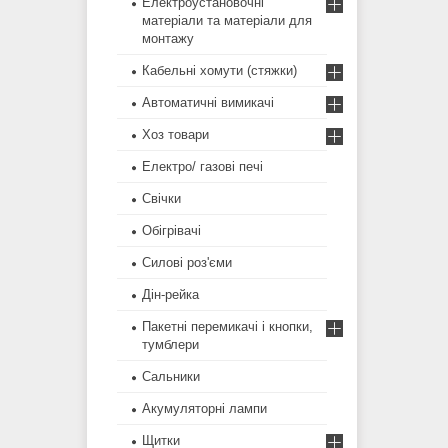
Електроустановочні
матеріали та матеріали для
монтажу
Кабельні хомути (стяжки)
Автоматичні вимикачі
Хоз товари
Електро/ газові печі
Свічки
Обігрівачі
Силові роз'єми
Дін-рейка
Пакетні перемикачі і кнопки,
тумблери
Сальники
Акумуляторні лампи
Щитки