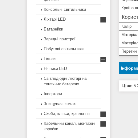
Країна в
Консольні світильники
Корист
Ліхтарі LED
Колір
Батарейки
Матеріа
Зарядні пристрої
Матеріал
Побутові світильники
Перетин
Гільзи
Інформа
Нічники LED
Світлодіодні ліхтарі на
сонячних батареях
Ціна:
5 
Інвертори
Знищувачі комах
Скоби, кліпси, кріплення
Кабельний канал, монтажні
коробки