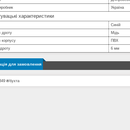
иробник
Україна
увацькі характеристики
Синій
л дроту
Мідь
 корпусу
ПВХ
 дроту
6 мм
ція для замовлення
349 ₴/бухта