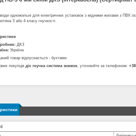
води одножильні для електричних установок з мідними жилами з ПВХ ізо
отяна 3 або 4 класу гнучкості.
еристики
робник:
ДКЗ
аїна:
Україна
аний товар відпускається - бухтами
ових покупців
діє гнучка система знижок
, уточнюйте за телефоном:
+38
еристики
ні
к
Дніпровсь