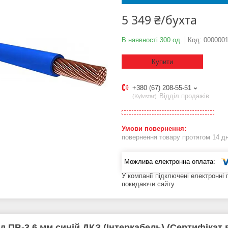
5 349 ₴/бухта
В наявності 300 од.
Код:
000000
Купити
+380 (67) 208-55-51
Відділ продажів
Kyivstar
повернення товару протягом 14 д
У компанії підключені електронні
покидаючи сайту.
д ПВ-3 6 мм синій ДКЗ (Інтеркабель) (Сертифікат 