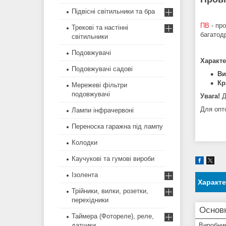
Підвісні світильники та бра
ПВ
- про
Трекові та настінні
багатодр
світильники
Подовжувачі
Характ
Подовжувачі садові
Ви
Кр
Мережеві фільтри
подовжувачі
Увага!
Д
Для опт
Лампи інфрачервоні
Переноска гаражна під лампу
Колодки
Каучукові та гумові вироби
Ізолента
Характ
Трійники, вилки, розетки,
перехідники
Основ
Таймера (Фотореле), реле,
датчики
Виробни