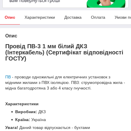
Опис
Характеристики
Доставка
Оплата
Умови п
Опис
Провід ПВ-3 1 мм білий ДКЗ
(Інтеркабель) (Сертифікат відповідності
ГОСТУ)
ПВ
- проводи одножильні для електричних установок з
мідними жилами з ПВХ ізоляцією. ПВ3: струмопровідна жила -
мідна багатодротяна 3 або 4 класу гнучкості.
Характеристики
Виробник:
ДКЗ
Країна:
Україна
Увага!
Даний товар відпускається - бухтами