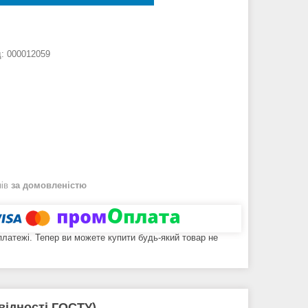
д:
000012059
нів
за домовленістю
 платежі. Тепер ви можете купити будь-який товар не
відності ГОСТУ)