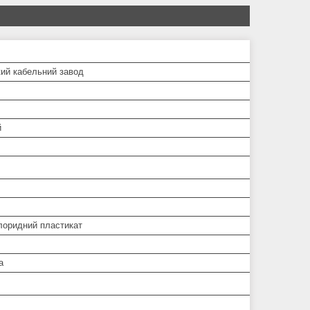
кий кабельний завод
й
хлоридний пластикат
а