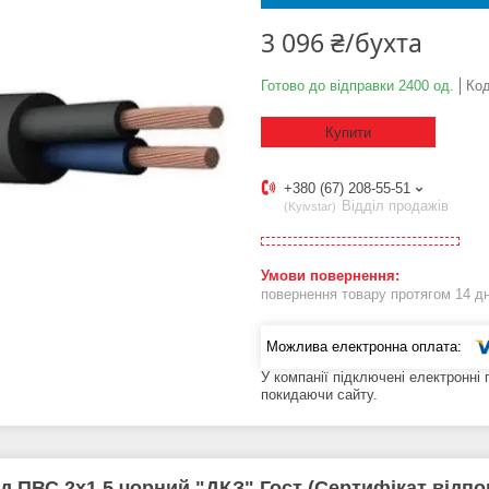
3 096 ₴/бухта
Готово до відправки 2400 од.
Ко
Купити
+380 (67) 208-55-51
Відділ продажів
Kyivstar
повернення товару протягом 14 д
У компанії підключені електронні
покидаючи сайту.
д ПВС 2х1.5 чорний "ДКЗ" Гост (Сертифікат відпо