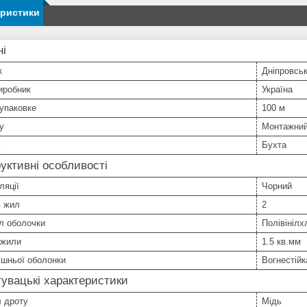
еристики
ні
к
Дніпровсь
иробник
Україна
упаковке
100 м
у
Монтажни
Бухта
уктивні особливості
ляції
Чорний
ь жил
2
л оболочки
Полівініл
 жили
1.5 кв.мм
ішньої оболонки
Вогнестійк
увацькі характеристики
л дроту
Мідь