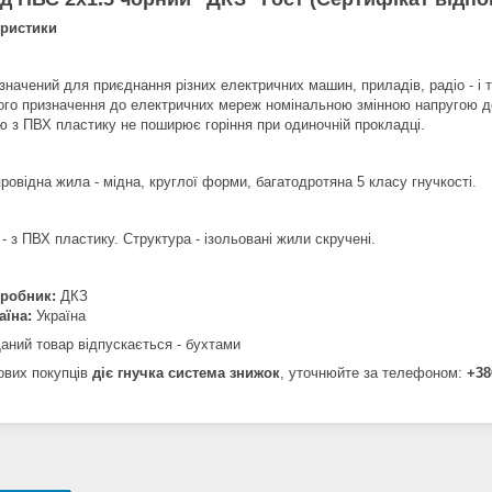
еристики
изначений для приєднання різних електричних машин, приладів, радіо - і 
ого призначення до електричних мереж номінальною змінною напругою до 
єю з ПВХ пластику не поширює горіння при одиночній прокладці.
ровідна жила - мідна, круглої форми, багатодротяна 5 класу гнучкості.
 - з ПВХ пластику. Структура - ізольовані жили скручені.
робник:
ДКЗ
аїна:
Україна
аний товар відпускається - бухтами
ових покупців
діє гнучка система знижок
, уточнюйте за телефоном:
+38