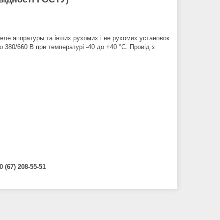
теле аппратуры та інших рухомих і не рухомих установок
380/660 В при температурі -40 до +40 °С. Провід з
0 (67) 208-55-51