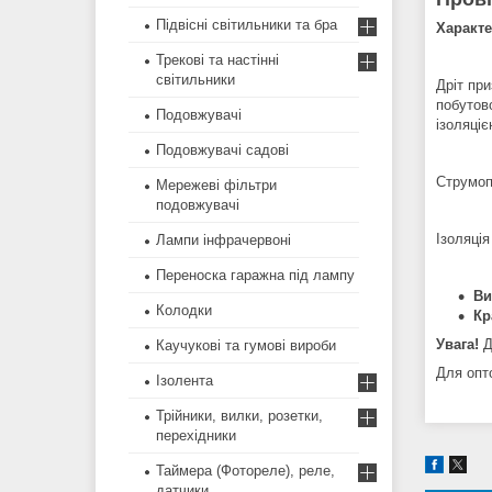
Підвісні світильники та бра
Характ
Трекові та настінні
світильники
Дріт пр
побутов
Подовжувачі
ізоляці
Подовжувачі садові
Струмоп
Мережеві фільтри
подовжувачі
Ізоляція
Лампи інфрачервоні
Переноска гаражна під лампу
Ви
Колодки
Кр
Увага!
Д
Каучукові та гумові вироби
Для опт
Ізолента
Трійники, вилки, розетки,
перехідники
Таймера (Фотореле), реле,
датчики