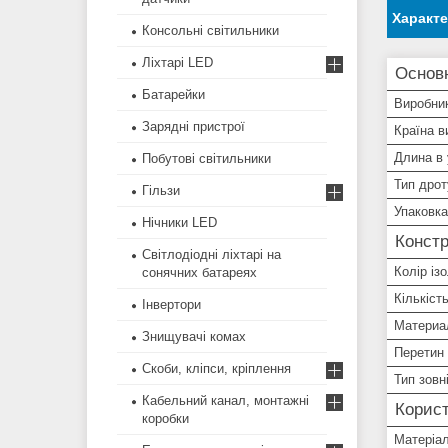
Характ
Консольні світильники
Ліхтарі LED
Основ
Батарейки
Виробни
Зарядні пристрої
Країна в
Длина в 
Побутові світильники
Тип дрот
Гільзи
Упаковка
Нічники LED
Констр
Світлодіодні ліхтарі на
Колір ізо
сонячних батареях
Кількіст
Інвертори
Материа
Знищувачі комах
Перетин
Скоби, кліпси, кріплення
Тип зовн
Кабельний канал, монтажні
Корист
коробки
Матеріа