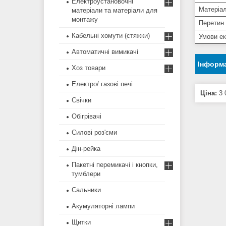
Електроустановочні
Матеріал
матеріали та матеріали для
монтажу
Перетин
Кабельні хомути (стяжки)
Умови ек
Автоматичні вимикачі
Інформа
Хоз товари
Електро/ газові печі
Ціна:
3 
Свічки
Обігрівачі
Силові роз'єми
Дін-рейка
Пакетні перемикачі і кнопки,
тумблери
Сальники
Акумуляторні лампи
Щитки