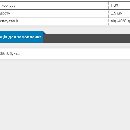
 корпусу
ПВХ
 дроту
1.5 мм
сплуатації
від -40°С 
ція для замовлення
096 ₴/бухта