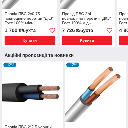
Провід ПВС 2х0,75
Провід ПВС 2*4
Пров
повноцінне перетин "ДКЗ"
повноцінне перетин "ДКЗ"
повн
Гост 100% мідь
Гост 100% мідь
Гост
1 700
7 726
4 8
₴/бухта
₴/бухта
Купити
Купити
Акційні пропозиції та новинки
–12%
–12%
Провід ПВС 2*2,5 чорний