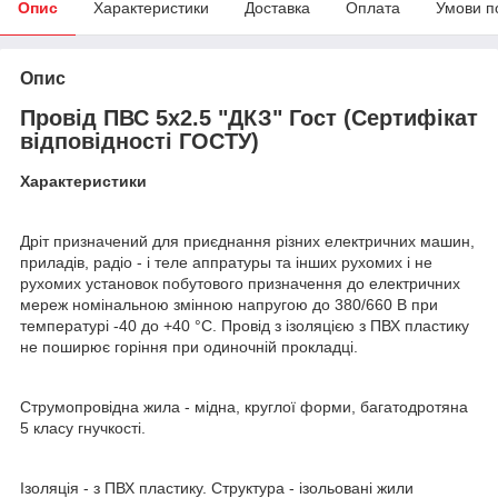
Опис
Характеристики
Доставка
Оплата
Умови п
Опис
Провід ПВС 5х2.5 "ДКЗ" Гост (Сертифікат
відповідності ГОСТУ)
Характеристики
Дріт призначений для приєднання різних електричних машин,
приладів, радіо - і теле аппратуры та інших рухомих і не
рухомих установок побутового призначення до електричних
мереж номінальною змінною напругою до 380/660 В при
температурі -40 до +40 °С. Провід з ізоляцією з ПВХ пластику
не поширює горіння при одиночній прокладці.
Струмопровідна жила - мідна, круглої форми, багатодротяна
5 класу гнучкості.
Ізоляція - з ПВХ пластику. Структура - ізольовані жили