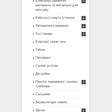
Електроустановочні
матеріали та матеріали для
монтажу
Кабельні хомути (стяжки)
Автоматичні вимикачі
Хоз товари
Електро/ газові печі
Свічки
Обігрівачі
Силові роз'єми
Дін-рейка
Пакетні перемикачі і кнопки,
тумблери
Сальники
Акумуляторні лампи
Щитки