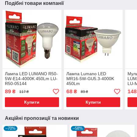
Подібні товари компанії
Лампа LED LUMANO R50-
Лампа Lumano LED
Муль
5W-E14-4000K 450Lm LU-
MR16-5W-GU5.3-4000K
LUM
R50-05144
450Lm
LU-
89
68
148
₴
₴
117 ₴
89 ₴
Купити
Купити
Акційні пропозиції та новинки
–70%
–58%