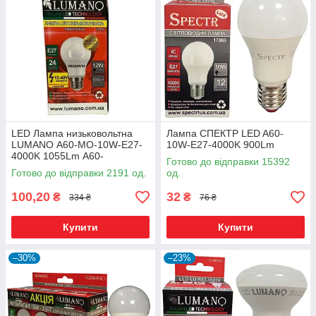
LED Лампа низьковольтна
Лампа СПЕКТР LED A60-
LUMANO А60-МО-10W-E27-
10W-E27-4000K 900Lm
4000K 1055Lm А60-
Готово до відправки 15392
МО-10274 (19096)
Готово до відправки 2191 од.
од.
(МО12/24/36/48V)
100,20
32
₴
₴
334 ₴
76 ₴
Купити
Купити
–30%
–23%