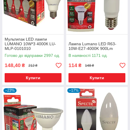
Мультипак LED лампи
LUMANO 10W*3 4000К LU-
Лампа Lumano LED R63-
MLP-0101010
10W-E27-4000K 900Lm
Готово до відправки 2997 од.
В наявності 1171 од.
148,40
114
₴
₴
212 ₴
148 ₴
Купити
Купити
–23%
–17%