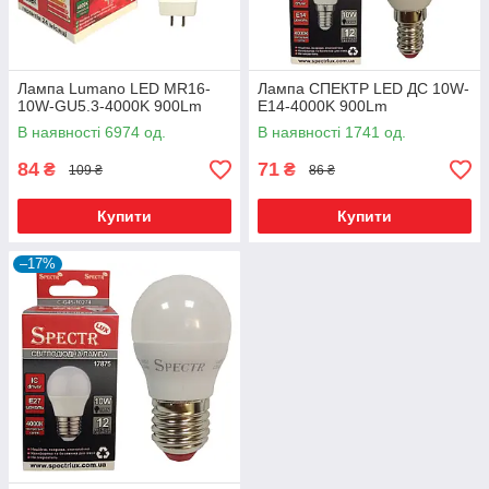
Лампа Lumano LED MR16-
Лампа СПЕКТР LED ДС 10W-
10W-GU5.3-4000K 900Lm
E14-4000K 900Lm
В наявності 6974 од.
В наявності 1741 од.
84
71
₴
₴
109 ₴
86 ₴
Купити
Купити
–17%