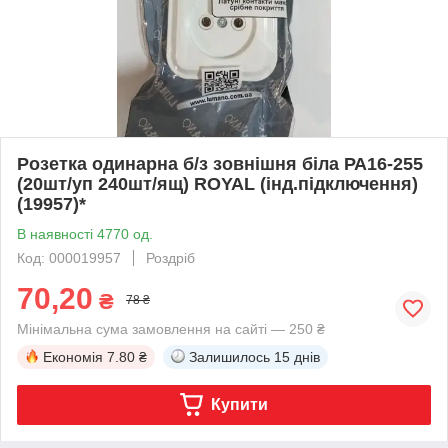
Розетка одинарна б/з зовнішня біла РА16-255
(20шт/уп 240шт/ящ) ROYAL (інд.підключення)
(19957)*
В наявності 4770 од.
Код: 000019957
Роздріб
70,20
₴
78 ₴
Мінімальна сума замовлення на сайті — 250 ₴
Економія
7.80 ₴
Залишилось
15 днів
Купити