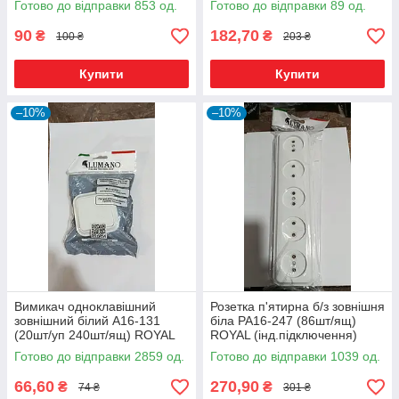
Готово до відправки 853 од.
Готово до відправки 89 од.
90
182,70
₴
₴
100 ₴
203 ₴
Купити
Купити
–10%
–10%
Вимикач одноклавішний
Розетка п'ятирна б/з зовнішня
зовнішний білий А16-131
біла РА16-247 (86шт/ящ)
(20шт/уп 240шт/ящ) ROYAL
ROYAL (інд.підключення)
(19953)*
(19965)*
Готово до відправки 2859 од.
Готово до відправки 1039 од.
66,60
270,90
₴
₴
74 ₴
301 ₴