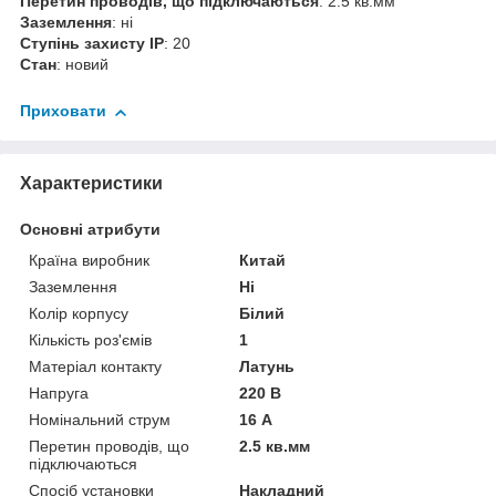
Перетин проводів, що підключаються
: 2.5 кв.мм
Заземлення
: ні
Ступінь захисту ІР
: 20
Стан
: новий
Приховати
Характеристики
Основні атрибути
Країна виробник
Китай
Заземлення
Ні
Колір корпусу
Білий
Кількість роз'ємів
1
Матеріал контакту
Латунь
Напруга
220 В
Номінальний струм
16 А
Перетин проводів, що
2.5 кв.мм
підключаються
Спосіб установки
Накладний