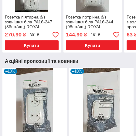
Розетка п'ятирна б/з
Розетка потрійна б/з
Розе
зовнішня біла РА16-247
зовнішня біла РА16-244
з во
(86шт/ящ) ROYAL
(98шт/ящ) ROYAL
проз
(інд.підключення) (19965)*
(інд.підключення) (19961)*
200ш
270,90
144,90
63
₴
₴
301 ₴
161 ₴
Купити
Купити
Акційні пропозиції та новинки
–10%
–10%