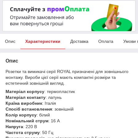
Опис
Характеристики
Доставка
Оплата
Умови 
Опис
Розетки та вимикачі серії ROYAL призначені для зовнішнього
монтажу. Вироби цієї серії мають компактні розміри та
естетичний зовнішній вигляд.
Матеріал корпусу
: термопластик
Матеріал контакту
: латунь
Країна виробник
: Італія
Спосіб встановлення
: зовнішній
Колір корпусу
: білий
Номінальний струм
: 16 А
Напруга
: 220 В
Частота струму
: 50 Гц