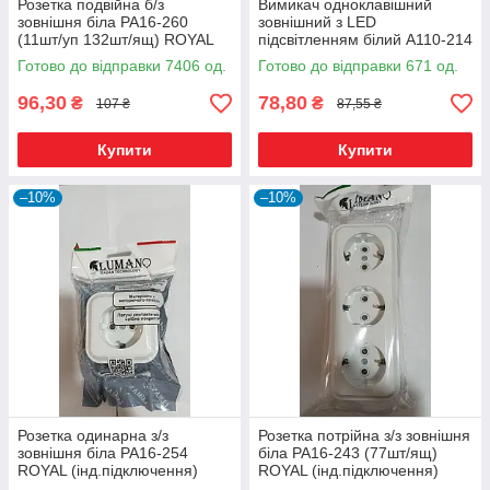
Розетка подвійна б/з
Вимикач одноклавішний
зовнішня біла РА16-260
зовнішний з LED
(11шт/уп 132шт/ящ) ROYAL
підсвітленням білий А110-214
(інд.підключення) (19959)*
(20шт/уп 240шт/ящ)ROYAL
Готово до відправки 7406 од.
Готово до відправки 671 од.
(19954)*
96,30
78,80
₴
₴
107 ₴
87,55 ₴
Купити
Купити
–10%
–10%
Розетка одинарна з/з
Розетка потрійна з/з зовнішня
зовнішня біла РА16-254
біла РА16-243 (77шт/ящ)
ROYAL (інд.підключення)
ROYAL (інд.підключення)
(192шт/ящ) (19958)*
(19962)*