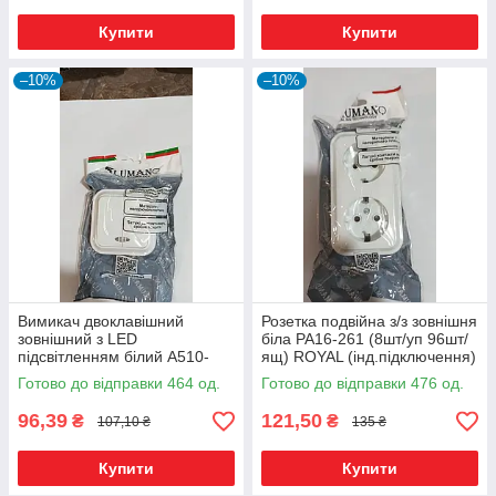
Купити
Купити
–10%
–10%
Вимикач двоклавішний
Розетка подвійна з/з зовнішня
зовнішний з LED
біла РА16-261 (8шт/уп 96шт/
підсвітленням білий А510-
ящ) ROYAL (інд.підключення)
215 (20шт/уп 240шт/ящ)
(19960)*
Готово до відправки 464 од.
Готово до відправки 476 од.
ROYAL (19956)*
96,39
121,50
₴
₴
107,10 ₴
135 ₴
Купити
Купити