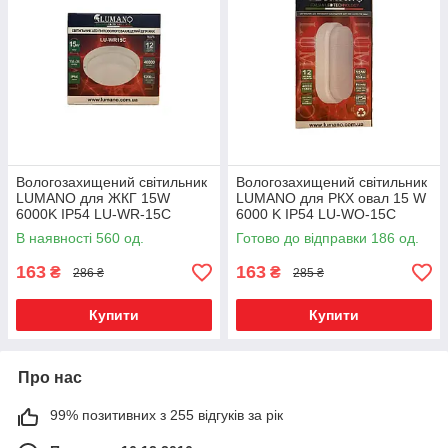
Вологозахищений світильник
Вологозахищений світильник
LUMANO для ЖКГ 15W
LUMANO для РКХ овал 15 W
6000K IP54 LU-WR-15C
6000 K IP54 LU-WO-15C
(214*112*65 мм)
В наявності 560 од.
Готово до відправки 186 од.
163
163
₴
₴
286 ₴
285 ₴
Купити
Купити
Про нас
99% позитивних з 255 відгуків за рік