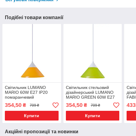
Подібні товари компанії
Світильник LUMANO
Світильник стельовий
Світ
MARIO 60W E27 IP20
дізайнерський LUMANO
діз
помаранчевий
MARIO GREEN 60W E27
FAB
IP20
IP20
354,50
354,50
433
₴
₴
709 ₴
709 ₴
Купити
Купити
Акційні пропозиції та новинки