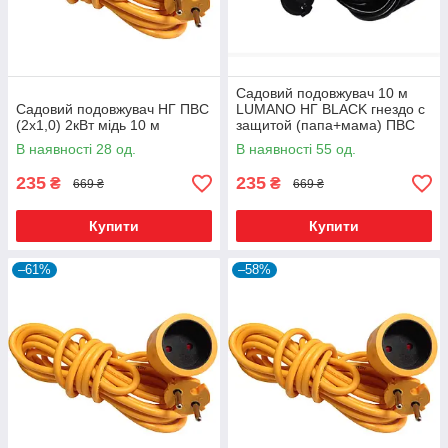
Садовий подовжувач 10 м
Садовий подовжувач НГ ПВС
LUMANO НГ BLACK гнездо с
(2х1,0) 2кВт мідь 10 м
защитой (папа+мама) ПВС
(2х1,0) MAX 2кВт медь
В наявності 28 од.
В наявності 55 од.
черный
235
235
₴
₴
669 ₴
669 ₴
Купити
Купити
–61%
–58%