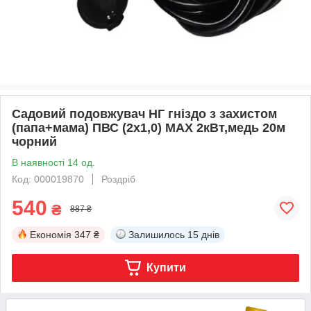
Садовий подовжувач НГ гніздо з захистом
(папа+мама) ПВС (2х1,0) MAX 2кВт,медь 20м
чорний
В наявності 14 од.
Код: 000019870
Роздріб
540
₴
887 ₴
Економія
347 ₴
Залишилось
15 днів
Купити