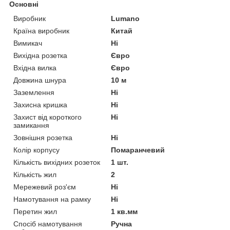
Основні
Виробник
Lumano
Країна виробник
Китай
Вимикач
Ні
Вихідна розетка
Євро
Вхідна вилка
Євро
Довжина шнура
10 м
Заземлення
Ні
Захисна кришка
Ні
Захист від короткого
Ні
замикання
Зовнішня розетка
Ні
Колір корпусу
Помаранчевий
Кількість вихідних розеток
1 шт.
Кількість жил
2
Мережевий роз'єм
Ні
Намотування на рамку
Ні
Перетин жил
1 кв.мм
Спосіб намотування
Ручна