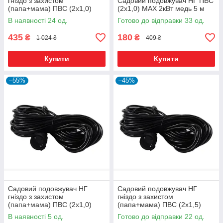
гніздо з захистом
Садовий подовжувач НГ ПВС
(папа+мама) ПВС (2х1,0)
(2х1,0) MAX 2кВт медь 5 м
MAX 2кВт,медь 15м чорний
В наявності 24 од.
Готово до відправки 33 од.
435
180
₴
₴
1 024 ₴
409 ₴
Купити
Купити
–55%
–45%
Садовий подовжувач НГ
Садовий подовжувач НГ
гніздо з захистом
гніздо з захистом
(папа+мама) ПВС (2х1,0)
(папа+мама) ПВС (2х1,5)
MAX 2кВт,медь 5м чорний
MAX 3кВт,медь 10м чорний
В наявності 5 од.
Готово до відправки 22 од.