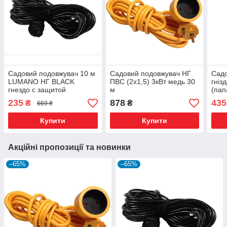
Садовий подовжувач 10 м
Садовий подовжувач НГ
Садо
LUMANO НГ BLACK
ПВС (2х1,5) 3кВт медь 30
гніз
гнездо с защитой
м
(пап
(папа+мама) ПВС (2х1,0)
MAX 
235
878
435
₴
₴
669 ₴
MAX 2кВт медь черный
чор
Купити
Купити
Акційні пропозиції та новинки
–65%
–65%