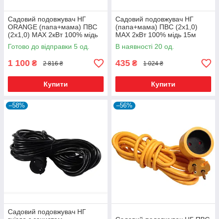
Садовий подовжувач НГ
Садовий подовжувач НГ
ORANGE (папа+мама) ПВС
(папа+мама) ПВС (2х1,0)
(2х1,0) MAX 2кВт 100% мідь
MAX 2кВт 100% мідь 15м
50м
помаранчевий
Готово до відправки 5 од.
В наявності 20 од.
1 100
435
₴
₴
2 816 ₴
1 024 ₴
Купити
Купити
–58%
–56%
Садовий подовжувач НГ