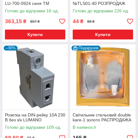
LU-700-0924 синя TM
№ТLS01-40 РОЗПРОДАЖ
LUMANO 12м.гар.
Готово до відправки 16 од.
Готово до відправки 226 од.
363,15
44
₴
₴
807 ₴
88 ₴
Купити
Купити
–30%
Подарунок
Розетка на DIN-рейку 10A 230
Світильник стельовий double
В без з/к LUMANO
kare-1 золото РАСПРОДАЖА
Готово до відправки 109 од.
В наявності
68,60
165
₴
₴
98 ₴