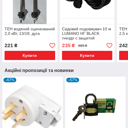
ТЕН водяний оцинкований
Садовий подовжувач 10 м
ТЕН 
2,0 кВт, 13/18, дуга
LUMANO НГ BLACK
2,5 к
гнездо с защитой
(папа+мама) ПВС (2х1,0)
221
235
242
₴
₴
669 ₴
MAX 2кВт медь черный
Купити
Купити
Акційні пропозиції та новинки
–67%
–57%