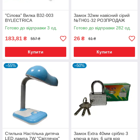
"Сілова" Вилка В32-003
Замок 32мм навісний сірий
BYLECTRICA
№ТН01-32 РОЗПРОДАЖ
Готово до відправки 3 од.
Готово до відправки 282 од.
183,81
26
₴
₴
557 ₴
61 ₴
Купити
Купити
–55%
–50%
Стильна Настільна дитяча
Замок Extra 40мм срібло 3
LED лампа 7W "Світлячок"
ключа в пач. 6 штв кор