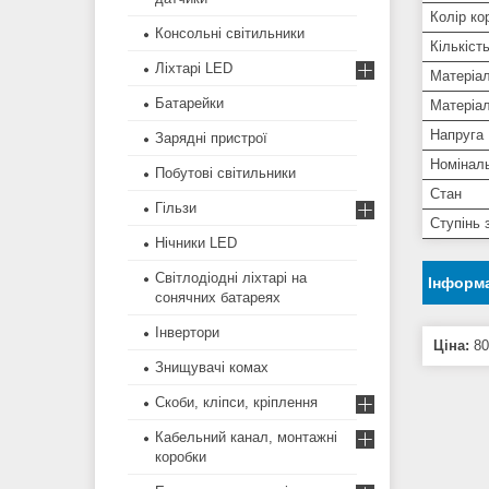
Колір ко
Консольні світильники
Кількість
Ліхтарі LED
Матеріал
Батарейки
Матеріал
Напруга
Зарядні пристрої
Номінал
Побутові світильники
Стан
Гільзи
Ступінь 
Нічники LED
Світлодіодні ліхтарі на
Інформа
сонячних батареях
Інвертори
Ціна:
80
Знищувачі комах
Скоби, кліпси, кріплення
Кабельний канал, монтажні
коробки