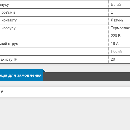
рпусу
Білий
 роз'ємів
1
 контакту
Латунь
 корпусу
Термоплас
220 В
ьний струм
16 А
Новий
захисту IP
20
ція для замовлення
 ₴