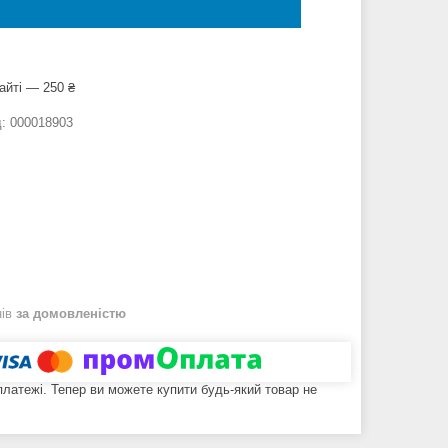
айті — 250 ₴
д:
000018903
нів
за домовленістю
 платежі. Тепер ви можете купити будь-який товар не