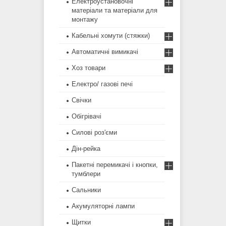
Електроустановочні
матеріали та матеріали для
монтажу
Кабельні хомути (стяжки)
Автоматичні вимикачі
Хоз товари
Електро/ газові печі
Свічки
Обігрівачі
Силові роз'єми
Дін-рейка
Пакетні перемикачі і кнопки,
тумблери
Сальники
Акумуляторні лампи
Щитки