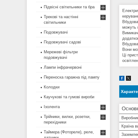
Підвісні світильники та бра
Електрич
керуван
Трекові та настінні
Вбудова
світильники
можуть 
Подовжувачі
Вимикач
додатко
Подовжувачі садові
Вбудов
Вони мож
Мережеві фільтри
Ці прист
подовжувачі
освітлен
Лампи інфрачервоні
Переноска гаражна під лампу
Колодки
Характ
Каучукові та гумові вироби
Ізолента
Основн
Трійники, вилки, розетки,
Виробни
перехідники
Країна в
Таймера (Фотореле), реле,
Заземле
датчики