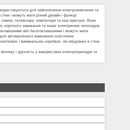
 використовуються для забезпечення електроживлення та
іни і можуть мати різний дизайн і функції.
лампи, телевізори, комп'ютери та інші пристрої. Вони
ня, короткого замикання та інших електричних неполадок.
ноклавішними або багатоклавішними і можуть мати
для автоматичного вимкнення освітлення.
зеткових і вимикальних коробках, які вбудовані в стіни.
безпеку і зручність у використанні електроприладів та