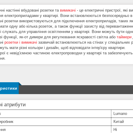
ні настінні вбудовані розетки та
вимикачі
- це електричні пристрої, які
ня електроприладами у квартирі. Вони встановлюються безпосередньо в ст
ні розетки використовуються для підключення електроприладів, таких як 
мати одну або кілька розеток, а також функції захисту від перевантажен
і служать для управління освітленням у квартирі. Вони можуть бути од
ві функції, як-от димери для регулювання яскравості світла або
таймери
ані
розетки і вимикачі
зазвичай встановлюються на стінах у спеціальних ро
уть мати різні кольори і дизайн, щоб відповідати інтер'єру квартири.
рої є невід'ємною частиною електропроводки у квартирі та забезпечують 
ня.
еристики
і атрибути
к
Lumano
иробник
Китай
ння
Ні