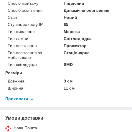
Спосіб монтажу
Підвісний
Спосіб освітлення
Динамічне освітлення
Стан
Новий
Ступінь захисту IP
65
Тип живлення
Мережа
Тип лампи
Світлодіодна
Тип освітлення
Прожектор
Тип освітлення за
Стаціонарне
мобільністю
Тип світлодіодів
SMD
Розміри
Довжина
9 см
Ширина
11 см
Приховати
Умови доставки
Нова Пошта