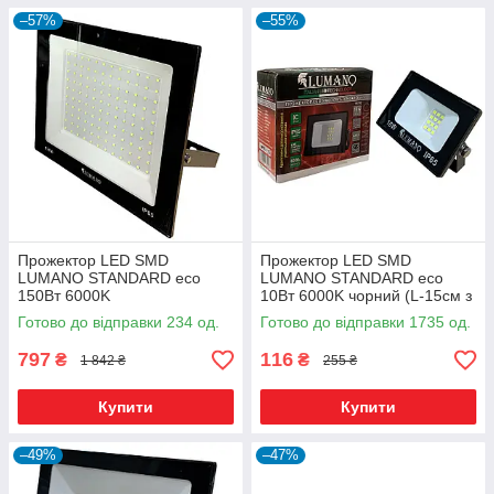
–57%
–55%
Прожектор LED SMD
Прожектор LED SMD
LUMANO STANDARD eco
LUMANO STANDARD eco
150Вт 6000K
10Вт 6000K чорний (L-15см з
радіатором)
Готово до відправки 234 од.
Готово до відправки 1735 од.
797
116
₴
₴
1 842 ₴
255 ₴
Купити
Купити
–49%
–47%