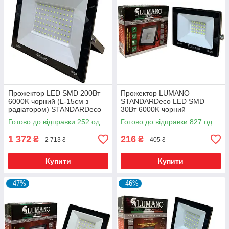
Прожектор LED SMD 200Вт
Прожектор LUMANO
6000K чорний (L-15см з
STANDARDeco LED SMD
радіатором) STANDARDeco
30Вт 6000K чорний
ТМ LUMANO
Готово до відправки 252 од.
Готово до відправки 827 од.
1 372
216
₴
₴
2 713 ₴
405 ₴
Купити
Купити
–47%
–46%