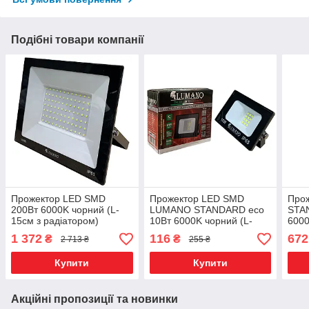
Подібні товари компанії
Прожектор LED SMD
Прожектор LED SMD
Про
200Вт 6000K чорний (L-
LUMANO STANDARD eco
STA
15см з радіатором)
10Вт 6000K чорний (L-
600
STANDARDeco ТМ
15см з радіатором)
15см
1 372
116
672
₴
₴
2 713 ₴
255 ₴
LUMANO
Купити
Купити
Акційні пропозиції та новинки