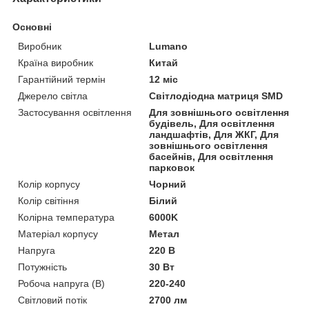
Основні
Виробник
Lumano
Країна виробник
Китай
Гарантійний термін
12 міс
Джерело світла
Світлодіодна матриця SMD
Застосування освітлення
Для зовнішнього освітлення
будівель, Для освітлення
ландшафтів, Для ЖКГ, Для
зовнішнього освітлення
басейнів, Для освітлення
парковок
Колір корпусу
Чорний
Колір світіння
Білий
Колірна температура
6000K
Матеріал корпусу
Метал
Напруга
220 В
Потужність
30 Вт
Робоча напруга (В)
220-240
Світловий потік
2700 лм