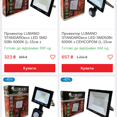
Прожектор LUMANO
Прожектор LUMANO
STANDARDeco LED SMD
STANDARDeco LED SMD50Вт
50Вт 6000K (L-15см з
6000K з СЕНСОРОМ (L-15см
радіатором) чорний
з радіатором) чорний
Готово до відправки 300 од.
Готово до відправки 344 од.
323
657
₴
₴
605 ₴
1 221 ₴
Купити
Купити
–45%
–40%