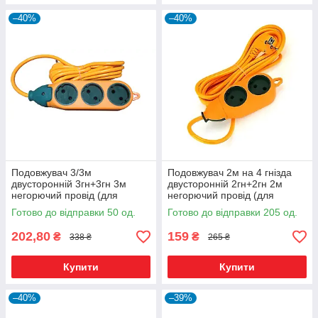
–40%
–40%
Подовжувач 3/3м
Подовжувач 2м на 4 гнізда
двусторонній 3гн+3гн 3м
двусторонній 2гн+2гн 2м
негорючий провід (для
негорючий провід (для
будівельних робіт) R
будівельних робіт) R
Готово до відправки 50 од.
Готово до відправки 205 од.
202,80
159
₴
₴
338 ₴
265 ₴
Купити
Купити
–40%
–39%