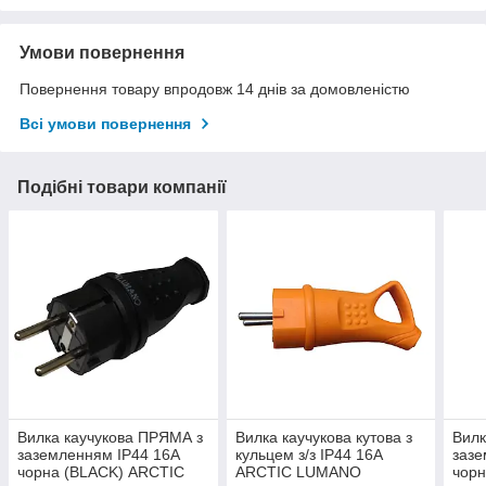
Умови повернення
Повернення товару впродовж 14 днів за домовленістю
Всі умови повернення
Подібні товари компанії
Вилка каучукова ПРЯМА з
Вилка каучукова кутова з
Вилк
заземленням IP44 16A
кульцем з/з IP44 16A
зазе
чорна (BLACK) ARCTIC
ARCTIC LUMANO
чор