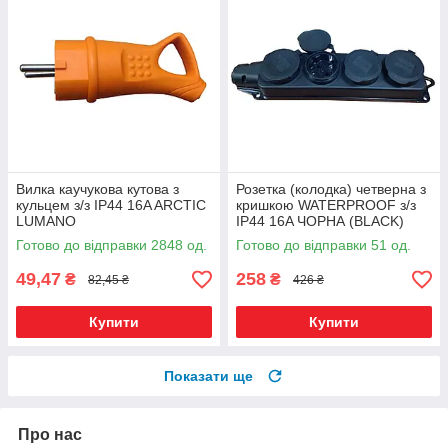
Вилка каучукова кутова з
Розетка (колодка) четверна з
кульцем з/з IP44 16A ARCTIC
кришкою WATERPROOF з/з
LUMANO
IP44 16A ЧОРНА (BLACK)
ARCTIC (17947) ТМ LUMANO
Готово до відправки 2848 од.
Готово до відправки 51 од.
49,47
258
₴
₴
82,45 ₴
426 ₴
Купити
Купити
Показати ще
Про нас