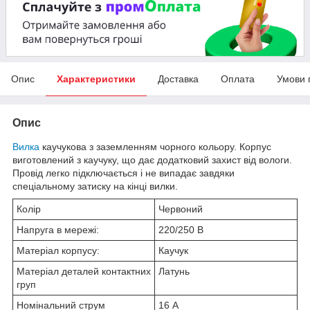
Опис
Характеристики
Доставка
Оплата
Умови 
Опис
Вилка
каучукова з заземленням чорного кольору. Корпус
виготовлений з каучуку, що дає додатковий захист від вологи.
Провід легко підключається і не випадає завдяки
спеціальному затиску на кінці вилки.
Колір
Червоний
Напруга в мережі:
220/250 В
Матеріал корпусу:
Каучук
Матеріал деталей контактних
Латунь
груп
Номінальний струм
16 А