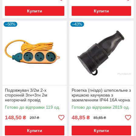
Купити
Купити
–50%
–43%
Подовжувач 3/2м 2-х
Розетка (гніздо) штепсельне з
сторонній 3гн+3гн 2м
кришкою каучукова з
негорючий провід
заземленням IP44 16A чорна
(BLACK) ARCTIC (17942) ТМ
Готово до відправки 119 од.
Готово до відправки 2819 од.
LUMANO
148,50
48,85
₴
₴
297 ₴
85,85 ₴
Купити
Купити