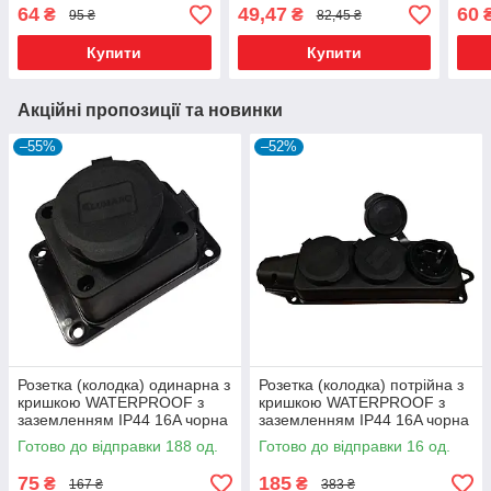
(17938) ТМ LUMANO
64
49,47
60
₴
₴
95 ₴
82,45 ₴
Купити
Купити
Акційні пропозиції та новинки
–55%
–52%
Розетка (колодка) одинарна з
Розетка (колодка) потрійна з
кришкою WATERPROOF з
кришкою WATERPROOF з
заземленням IP44 16A чорна
заземленням IP44 16A чорна
(BLACK) ARCTIC (17943) ТМ
(BLACK) ARCTIC (17946) ТМ
Готово до відправки 188 од.
Готово до відправки 16 од.
LUMANO
LUMANO
75
185
₴
₴
167 ₴
383 ₴