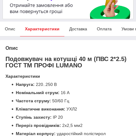
Опис
Характеристики
Доставка
Оплата
Умови 
Опис
Подовжувач на котушці 40 м (ПВС 2*2.5)
ГОСТ ТМ ПРОФІ LUMANO
Характеристики
Напруга:
220..250 В
Номінальний струм:
16 А
Частота струму:
50/60 Гц
Кліматичне виконання:
УХЛ2
Ступінь захисту:
IP 20
Переріз провідників:
2х2,5 мм2
Матеріал корпусу:
ударостійкий полістирол