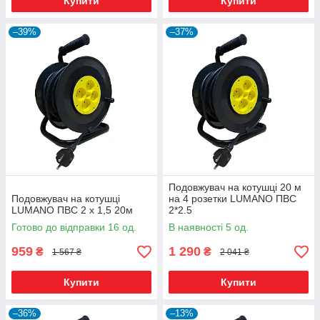
Купити
Купити
–39%
–37%
Подовжувач на котушці 20 м
Подовжувач на котушці
на 4 розетки LUMANO ПВС
LUMANO ПВС 2 х 1,5 20м
2*2.5
Готово до відправки 16 од.
В наявності 5 од.
959
1 290
₴
₴
1 567 ₴
2 041 ₴
Купити
Купити
–36%
–13%