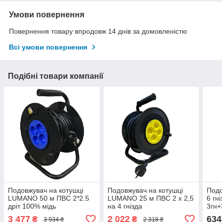
Умови повернення
Повернення товару впродовж 14 днів за домовленістю
Всі умови повернення
Подібні товари компанії
Подовжувач на котушці
Подовжувач на котушці
Под
LUMANO 50 м ПВС 2*2.5
LUMANO 25 м ПВС 2 х 2,5
6 гн
дрiт 100% мідь
на 4 гнізда
3гн+
(конт.гр.ЛАТУНЬ)
ПВС 
3 477
2 022
634
₴
₴
3 934 ₴
2 318 ₴