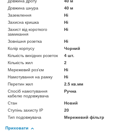
Довжина дроту
40 м
Довжина шнура
40 м
Заземлення
Ні
Захисна кришка
Ні
Захист від короткого
Ні
замикання
Зовнішня розетка
Ні
Колір корпусу
Чорний
Кількість вихідних розеток
4 шт.
Кількість жил
2
Мережевий роз'єм
Ні
Намотування на рамку
Ні
Перетин жил
2.5 кв.мм
Спосіб намотування
Ручна
кабелю подовжувача
Стан
Новий
Ступінь захисту IP
20
Тип подовжувача
Мережевий фільтр
Приховати