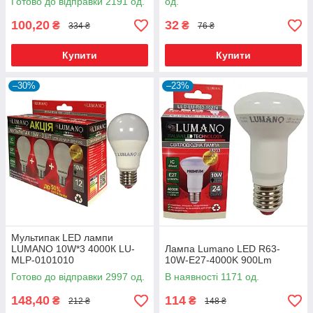
Готово до відправки 2191 од.
од.
(МО12/24/36/48V)
100,20
32
₴
₴
334 ₴
76 ₴
Купити
Купити
–30%
–23%
Мультипак LED лампи
LUMANO 10W*3 4000К LU-
Лампа Lumano LED R63-
MLP-0101010
10W-E27-4000K 900Lm
Готово до відправки 2997 од.
В наявності 1171 од.
148,40
114
₴
₴
212 ₴
148 ₴