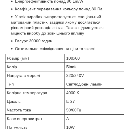
Енергоефективність понад 90 Lm/W
Коефіцієнт передавання кольору понад 80 Ra
У всіх виробах використовується спеціальний
матований пластик, завдяки якому досягається
рівномірний розподіл світла. Також підвищується
міцність виробу до зовнішнього впливу
Ресурс 30000 годин
Оптимальне співвідношення ціни та якості
Розмір (мм)
108х60
Колір
Білий
Напруга в мережі
220/240V
Тип
Світлодіодні лампи
Колірна температура
4000 К
Цоколь
E-27
Частота тока
50/60Гц
Клас енерговитрат
А
Потужність
10W