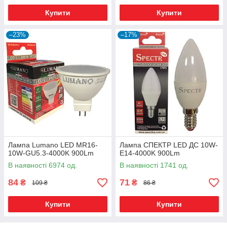
Купити
Купити
–23%
–17%
Лампа Lumano LED MR16-
Лампа СПЕКТР LED ДС 10W-
10W-GU5.3-4000K 900Lm
E14-4000K 900Lm
В наявності 6974 од.
В наявності 1741 од.
84
71
₴
₴
109 ₴
86 ₴
Купити
Купити