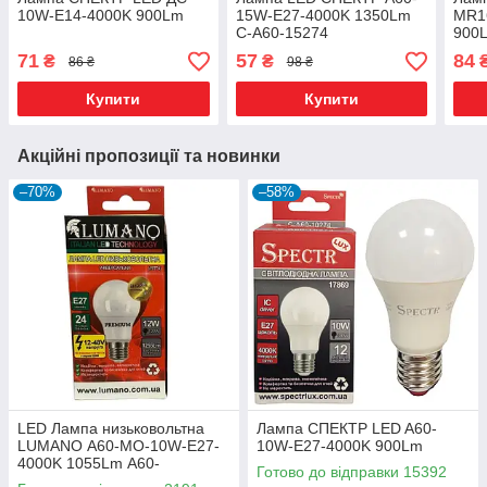
10W-E14-4000K 900Lm
15W-E27-4000K 1350Lm
MR1
C-A60-15274
900
71
57
84
₴
₴
86 ₴
98 ₴
Купити
Купити
Акційні пропозиції та новинки
–70%
–58%
LED Лампа низьковольтна
Лампа СПЕКТР LED A60-
LUMANO А60-МО-10W-E27-
10W-E27-4000K 900Lm
4000K 1055Lm А60-
Готово до відправки 15392
МО-10274 (19096)