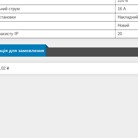
220 В
ьний струм
16 А
становки
Накладний
Новий
захисту IP
20
ція для замовлення
,02 ₴