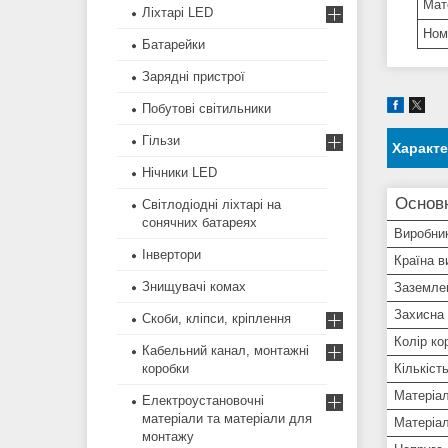
Мат
Ліхтарі LED
Ном
Батарейки
Зарядні пристрої
Побутові світильники
Гільзи
Характ
Нічники LED
Основн
Світлодіодні ліхтарі на
сонячних батареях
Виробни
Інвертори
Країна в
Знищувачі комах
Заземле
Захисна
Скоби, кліпси, кріплення
Колір ко
Кабельний канал, монтажні
Кількість
коробки
Матеріал
Електроустановочні
матеріали та матеріали для
Матеріал
монтажу