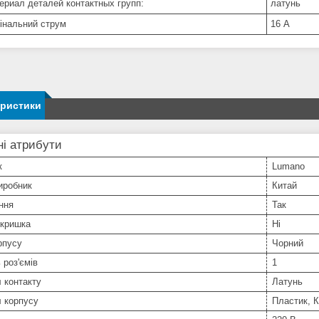
ериал деталей контактных групп:
латунь
інальний струм
16 А
еристики
і атрибути
к
Lumano
иробник
Китай
ння
Так
 кришка
Ні
рпусу
Чорний
 роз'ємів
1
 контакту
Латунь
 корпусу
Пластик, К