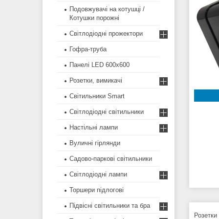
Подовжувачі на котушці /
Котушки порожні
Світлодіодні прожектори
Гофра-труба
Панелі LED 600х600
Розетки, вимикачі
Світильники Smart
Світлодіодні світильники
Настільні лампи
Вуличні гірлянди
Садово-паркові світильники
Світлодіодні лампи
Торшери підлогові
Підвісні світильники та бра
Розетки