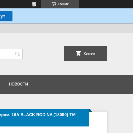
Кошик
Кошик
НОВОСТИ
керам. 16А BLACK RODINA (18090) ТМ