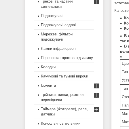
Трекові та настінні
эстетич
світильники
Качеств
Подовжувачі
Ко
Ко
Подовжувачі садові
Ко
Мережеві фільтри
В 
подовжувачі
так 
В 
Лампи інфрачервоні
вели
Переноска гаражна під лампу
Цве
Колодки
Тип
Каучукові та гумові вироби
Уст
Ізолента
Тип
Трійники, вилки, розетки,
Сте
перехідники
Нап
Таймера (Фотореле), реле,
Мат
датчики
Мат
Консольні світильники