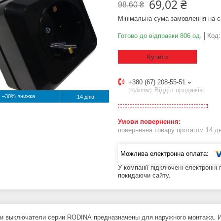
69,02 ₴
98,60 ₴
Мінімальна сума замовлення на с
Готово до відправки 806 од.
Код
Купити
+380 (67) 208-55-51
Відділ продажів
Kyivstar
–30%
14 днів
повернення товару протягом 14 д
У компанії підключені електронні
покидаючи сайту.
 и выключатели серии RODINA предназначены для наружного монтажа. И