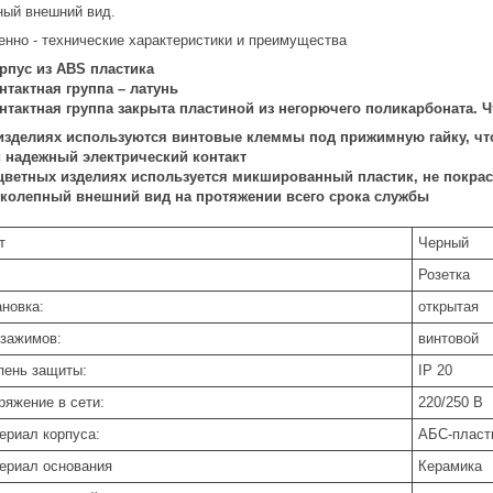
ный внешний вид.
енно - технические характеристики и преимущества
рпус из
ABS пластика
нтактная группа – латунь
нтактная группа закрыта пластиной из негорючего поликарбоната. 
изделиях используются винтовые клеммы под прижимную гайку, что
и надежный электрический контакт
цветных изделиях используется микшированный пластик, не покрас
колепный внешний вид на протяжении всего срока службы
т
Черный
Розетка
ановка:
открытая
 зажимов:
винтовой
пень защиты:
IP 20
ряжение в сети:
220/250 В
ериал корпуса:
АБС-пласт
ериал основания
Керамика