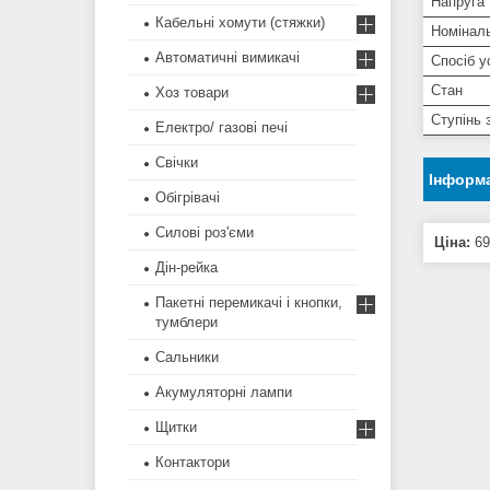
Напруга
Кабельні хомути (стяжки)
Номінал
Автоматичні вимикачі
Спосіб у
Стан
Хоз товари
Ступінь 
Електро/ газові печі
Свічки
Інформа
Обігрівачі
Силові роз'єми
Ціна:
69
Дін-рейка
Пакетні перемикачі і кнопки,
тумблери
Сальники
Акумуляторні лампи
Щитки
Контактори