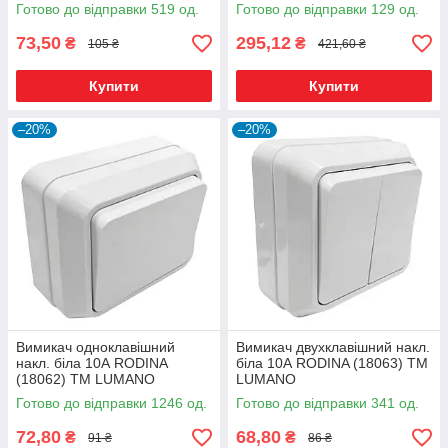
Готово до відправки 519 од.
Готово до відправки 129 од.
73,50
295,12
₴
₴
105 ₴
421,60 ₴
Купити
Купити
–20%
–20%
Вимикач одноклавішний
Вимикач двухклавішний накл.
накл. біла 10А RODINA
біла 10А RODINA (18063) ТМ
(18062) ТМ LUMANO
LUMANO
Готово до відправки 1246 од.
Готово до відправки 341 од.
72,80
68,80
₴
₴
91 ₴
86 ₴