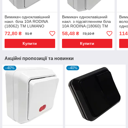
Вимикач одноклавішний
Вимикач одноклавішний
Вим
накл. біла 10А RODINA
накл. з підсвітленням біла
воло
(18062) ТМ LUMANO
10А RODINA (18060) ТМ
одно
LUMANO
10А 
72,80
58,48
114
₴
₴
91 ₴
73,10 ₴
LUM
Купити
Купити
Акційні пропозиції та новинки
–40%
–40%