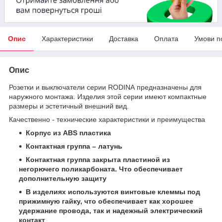
Опис
Характеристики
Доставка
Оплата
Умови п
Опис
Розетки и выключатели серии RODINA предназначены для
наружного монтажа. Изделия этой серии имеют компактные
размеры и эстетичный внешний вид.
Качественно - технические характеристики и преимущества
Корпус из
ABS пластика
Контактная группа – латунь
Контактная группа закрыта пластиной из
негорючего поликарбоната. Что обеспечивает
дополнительную защиту
В изделиях используются винтовые клеммы под
прижимную гайку, что обеспечивает как хорошее
удержание провода, так и надежный электрический
контакт