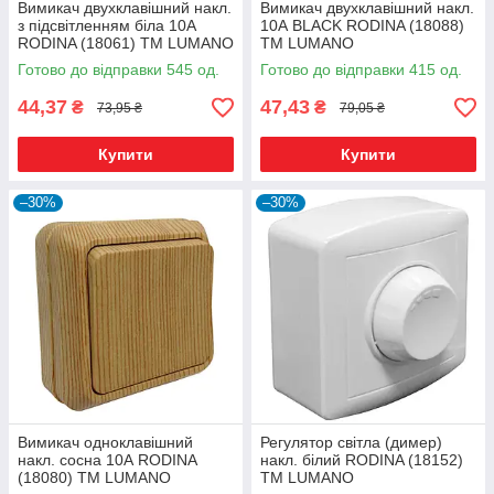
Вимикач двухклавішний накл.
Вимикач двухклавішний накл.
з підсвітленням біла 10А
10А BLACK RODINA (18088)
RODINA (18061) ТМ LUMANO
ТМ LUMANO
Готово до відправки 545 од.
Готово до відправки 415 од.
44,37
47,43
₴
₴
73,95 ₴
79,05 ₴
Купити
Купити
–30%
–30%
Вимикач одноклавішний
Регулятор світла (димер)
накл. сосна 10А RODINA
накл. білий RODINA (18152)
(18080) ТМ LUMANO
ТМ LUMANO