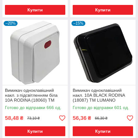
Купити
Купити
–20%
–15%
Вимикач одноклавішний
Вимикач одноклавішний
накл. з підсвітленням біла
накл. 10А BLACK RODINA
10А RODINA (18060) ТМ
(18087) ТМ LUMANO
LUMANO
Готово до відправки 666 од.
Готово до відправки 601 од.
58,48
56,36
₴
₴
73,10 ₴
66,30 ₴
Купити
Купити