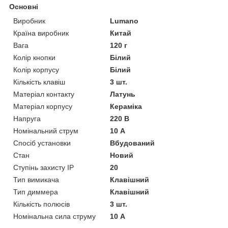
Основні
Виробник
Lumano
Країна виробник
Китай
Вага
120 г
Колір кнопки
Білий
Колір корпусу
Білий
Кількість клавіш
3 шт.
Матеріал контакту
Латунь
Матеріал корпусу
Кераміка
Напруга
220 В
Номінальний струм
10 А
Спосіб установки
Вбудований
Стан
Новий
Ступінь захисту IP
20
Тип вимикача
Клавішний
Тип диммера
Клавішний
Кількість полюсів
3 шт.
Номінальна сила струму
10 А