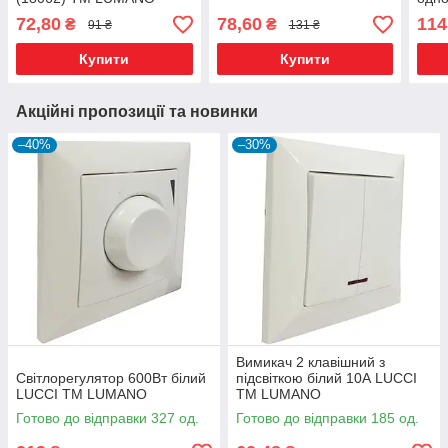
10А 
72,80
78,60
114
₴
₴
91 ₴
131 ₴
LUM
Купити
Купити
Акційні пропозиції та новинки
–40%
–30%
Вимикач 2 клавішний з
Світлорегулятор 600Вт білий
підсвіткою білий 10А LUCCI
LUCCI ТМ LUMANO
ТМ LUMANO
Готово до відправки 327 од.
Готово до відправки 185 од.