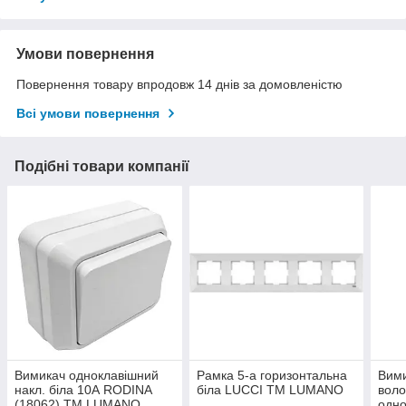
Умови повернення
Повернення товару впродовж 14 днів за домовленістю
Всі умови повернення
Подібні товари компанії
Вимикач одноклавішний
Рамка 5-а горизонтальна
Вим
накл. біла 10А RODINA
біла LUCCI ТМ LUMANO
воло
(18062) ТМ LUMANO
одно